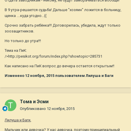
Отдать заводчикам - некому, не будут заморачиваться вообще!
В 9 утра-решается судьба! Дальше "хозяин" ложится в больницу,
щенка ....куда угодно...((
Срочно забрать ребёнка!!! Договорилась, убедила, ждут только
зоозащитников.
Но только до утра!!!
Тема на ПиК:
/>http://pesikot.org/forum/index.php?showtopic=285731
Как написано на ПиК вопрос до вечера остается открытым!!
Изменено
12 ноября, 2015
пользователем Лилуша и Баги
Тома и Эсми
Опубликовано
12 ноября, 2015
Лилуша и Баги
,
Мальчик или девочка? У нас девочка, поэтому принципиальный