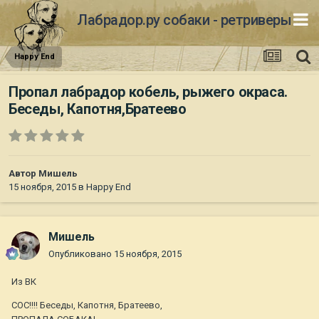
Лабрадор.ру собаки - ретриверы
Happy End
Пропал лабрадор кобель, рыжего окраса.
Беседы, Капотня,Братеево
Автор
Мишель
15 ноября, 2015
в
Happy End
Мишель
Опубликовано
15 ноября, 2015
Из ВК
СОС!!!! Беседы, Капотня, Братеево,