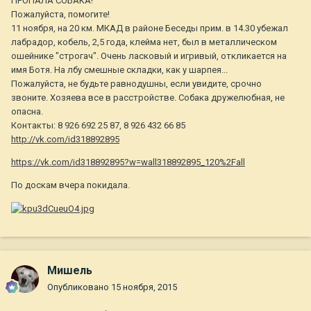
ПРОПАЛА СОБАКА!
Пожалуйста, помогите!
11 ноября, на 20 км. МКАД в районе Беседы прим. в 14.30 убежал
лабрадор, кобель, 2,5 года, клейма нет, был в металлическом
ошейнике "строгач". Очень ласковый и игривый, откликается на
имя Ботя. На лбу смешные складки, как у шарпея...
Пожалуйста, не будьте равнодушны, если увидите, срочно
звоните. Хозяева все в расстройстве. Собака дружелюбная, не
опасна.
Контакты: 8 926 692 25 87, 8 926 432 66 85
http://vk.com/id318892895
https://vk.com/id318892895?w=wall318892895_120%2Fall
По доскам вчера покидала.
Мишель
Опубликовано
15 ноября, 2015