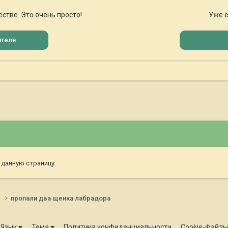
стве. Это очень просто!
Уже е
ателя
 данную страницу
и
пропали два щенка лабрадора
Язык
Тема
Политика конфиденциальности
Cookie-файлы