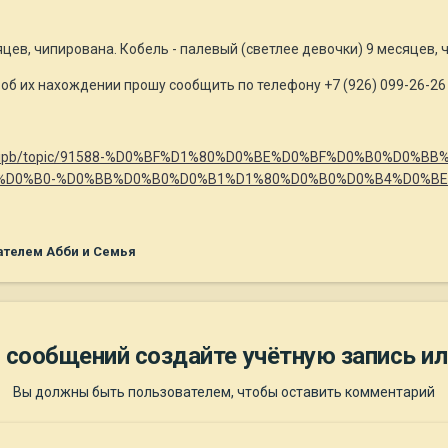
яцев, чипирована. Кобель - палевый (светлее девочки) 9 месяцев, 
об их нахождении прошу сообщить по телефону +7 (926) 099-26-26 
r.ru/ipb/topic/91588-%D0%BF%D1%80%D0%BE%D0%BF%D0%B0%D0%
D0%B0-%D0%BB%D0%B0%D0%B1%D1%80%D0%B0%D0%B4%D0%BE%
телем Абби и Семья
 сообщений создайте учётную запись ил
Вы должны быть пользователем, чтобы оставить комментарий