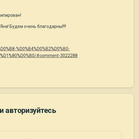
чипирован!
Яна! Будем очень благодарны!!!!
BB%D0%B8-%D0%B4%D0%B2%D0%B0-
D1%80%D0%B0/#comment-3022288
и авторизуйтесь