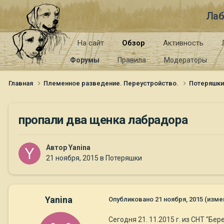
Лаб
На сайт
Обзор
Активность
Форумы
Правила
Модераторы
Главная
Племенное разведение. Переустройство.
Потеряшк
пропали два щенка лабрадора
Автор
Yanina
21 ноября, 2015
в
Потеряшки
Yanina
Опубликовано
21 ноября, 2015
(изме
Сегодня 21. 11.2015 г. из СНТ "Б