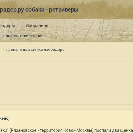
радор.ру собаки - ретриверы
Лидеры
Избранное
Пользователи онлайн
и
пропали два щенка лабрадора
нено)
ерезки" (Рязановское - территория Новой Москвы) пропали два щенк