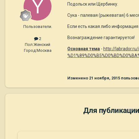
Подольск или Щербинку.
Сука - палевая (рыжеватая) 6 мес
Если есть какая либо информация 
Пользователи.
Вознаграждение гарантируется!
2
Пол:
Женский
Основная тема
-
http://labrado
Город:
Москва
%D1%89%D0%B5%D0%BD%D0%BA%
Изменено
21 ноября, 2015
пользова
Для публикации