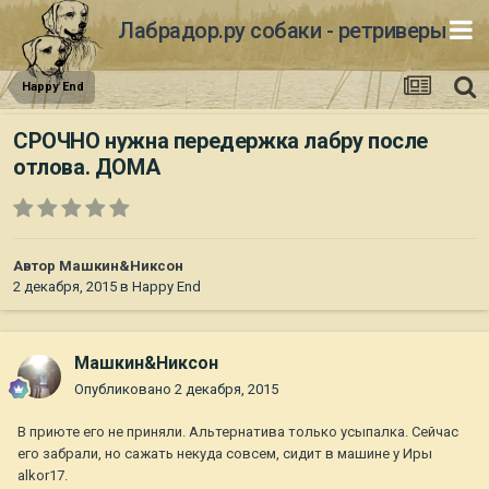
Лабрадор.ру собаки - ретриверы
Happy End
СРОЧНО нужна передержка лабру после
отлова. ДОМА
Автор
Машкин&Никсон
2 декабря, 2015
в
Happy End
Машкин&Никсон
Опубликовано
2 декабря, 2015
В приюте его не приняли. Альтернатива только усыпалка. Сейчас
его забрали, но сажать некуда совсем, сидит в машине у Иры
alkor17.