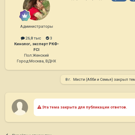
Администраторы
26,8 тыс
3
Кинолог, эксперт РКФ-
FCI
Пол:
Женский
Город:
Москва, ВДНХ
8 г.
Мисти (Абби и Семья)
закрыл те
Эта тема закрыта для публикации ответов.