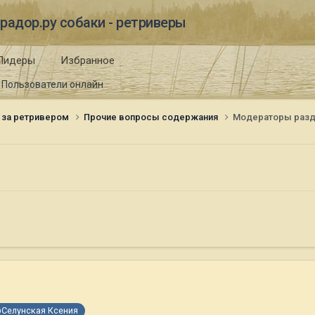
радор.ру собаки - ретриверы
Лидеры
Избранное
Пользователи онлайн
 за ретривером
Прочие вопросы содержания
Модераторы раз
Селунская Ксения