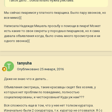
такое дело....обязательно нужна реклама.
Мы сейчас пиаримся у платного пиарщика. Было пару звонков, но
все мимо(((
Написала Надежде Мишель просьбу о помощи в пиаре! Может
есть какие то свои секреты у породных пиарщиков, но я сама
давала объявления когда, было очень много просмотров и ни
одного звонка(((
tanyuha
Опубликовано
25 января, 2016
Даже не знаю что и делать...
Объявления смотришь, такие красавцы сидят без хозяев, у
которых нет проблем по поведению, полностью
социализированы, и чистокровные! Куда уж нам???
Вся сложность еще в том, что у нее нет толком куратора.
Изначально были 2 сокуратора, т.к. куратор не отозвался. Я ( с