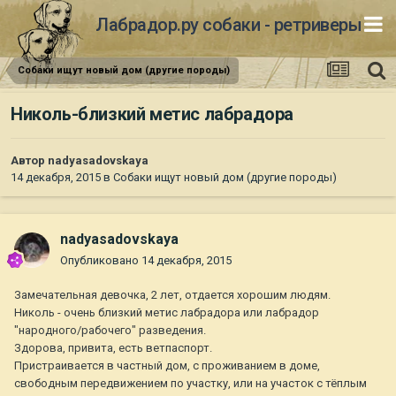
Лабрадор.ру собаки - ретриверы
Собаки ищут новый дом (другие породы)
Николь-близкий метис лабрадора
Автор
nadyasadovskaya
14 декабря, 2015
в
Собаки ищут новый дом (другие породы)
nadyasadovskaya
Опубликовано
14 декабря, 2015
Замечательная девочка, 2 лет, отдается хорошим людям.
Николь - очень близкий метис лабрадора или лабрадор
"народного/рабочего" разведения.
Здорова, привита, есть ветпаспорт.
Пристраивается в частный дом, с проживанием в доме,
свободным передвижением по участку, или на участок с тёплым