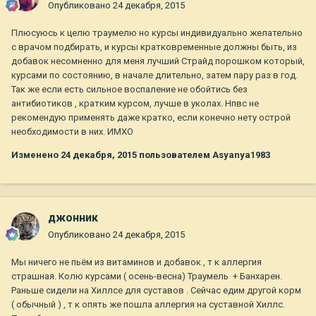
Опубликовано
24 декабря, 2015
Плюсуюсь к целю траумелю но курсы индивидуально желательно
с врачом подбирать, и курсы кратковременные должны быть, из
добавок несомненно для меня лучший Страйд порошком который,
курсами по состоянию, в начале длительно, затем пару раз в год.
Так же если есть сильное воспаление не обойтись без
антибиотиков , кратким курсом, лучше в уколах. Нпвс не
рекомендую применять даже кратко, если конечно нету острой
необходимости в них. ИМХО
Изменено
24 декабря, 2015
пользователем Asyanya1983
джонник
Опубликовано
24 декабря, 2015
Мы ничего не пьём из витаминов и добавок , т к аллергия
страшная. Колю курсами ( осень-весна) Траумель + Банхарен.
Раньше сидели на Хиллсе для суставов . Сейчас едим другой корм
( обычный ) , т к опять же пошла аллергия на суставной Хиллс.