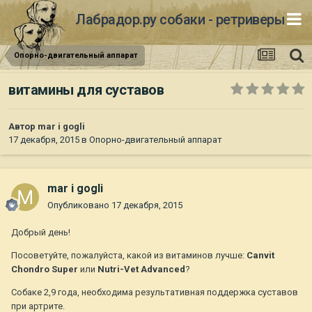
Лабрадор.ру собаки - ретриверы
Опорно-двигательный аппарат
витамины для суставов
Автор
mar i gogli
17 декабря, 2015
в
Опорно-двигательный аппарат
mar i gogli
Опубликовано
17 декабря, 2015
Добрый день!
Посоветуйте, пожалуйста, какой из витаминов лучше:
Canvit
Chondro Super
или
Nutri-Vet Advanced
?
Собаке 2,9 года, необходима результативная поддержка суставов
при артрите.