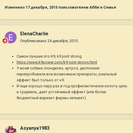
Изменено
17 декабря, 2015
пользователем Абби и Семья
ElenaCharlie
Опубликовано
24 декабря, 2015
Самое лучшее это К9, k9 joint strong
https://www.k9power.com/k9-joint-strong.html
У моей собаки спондилез, артроз, дисплазия-
перепробовали все возможные препараты, реальный
эффект был только от к9.
И еще хорошо пару раз в год профилактически колоть цель
и траумель, дает устойчивый эффект (или более
бюджетный вариант фирмы хельвет).
Asyanya1983