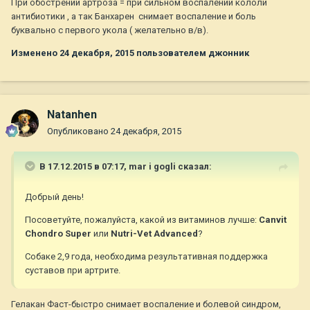
При обострении артроза = при сильном воспалении кололи
антибиотики , а так Банхарен снимает воспаление и боль
буквально с первого укола ( желательно в/в).
Изменено
24 декабря, 2015
пользователем джонник
Natanhen
Опубликовано
24 декабря, 2015
В 17.12.2015 в 07:17,
mar i gogli
сказал:
Добрый день!
Посоветуйте, пожалуйста, какой из витаминов лучше:
Canvit
Chondro Super
или
Nutri-Vet Advanced
?
Собаке 2,9 года, необходима результативная поддержка
суставов при артрите.
Гелакан Фаст-быстро снимает воспаление и болевой синдром,