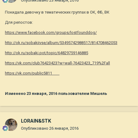
Опубликовано
23 января, 2016
Покидала девочку в тематических группах в ОК, ФБ, ВК
Для репостов:
https://www.facebook.com/groups/lostfounddog/
http://ok.ru/sobakiivse/album/53495742988517/814708462053
http://ok.ru/sobaki.pot/topic/64829759146885
https://vk.com/club76423423?w=wall-76423423_719%2Fall
https://vk.com/public5811
Изменено
23 января, 2016
пользователем Мишель
LORAIN&STK
Опубликовано
26 января, 2016