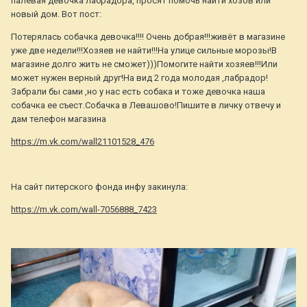
палевая девочка лабрадора, просят помочь найти хозов или
новый дом. Вот пост:
Потерялась собачка девочка!!!! Очень добрая!!!живёт в магазине
уже две недели!!!Хозяев не найти!!!На улице сильные морозы!В
магазине долго жить не сможет)))Помогите найти хозяев!!!Или
может нужен верный друг!На вид 2 года молодая ,лабрадор!
Забрали бы сами ,но у нас есть собака и тоже девочка наша
собачка ее съест.Собачка в Левашово!Пишите в личку отвечу и
дам телефон магазина
https://m.vk.com/wall21101528_476
На сайт питерского фонда инфу закинула:
https://m.vk.com/wall-7056888_7423