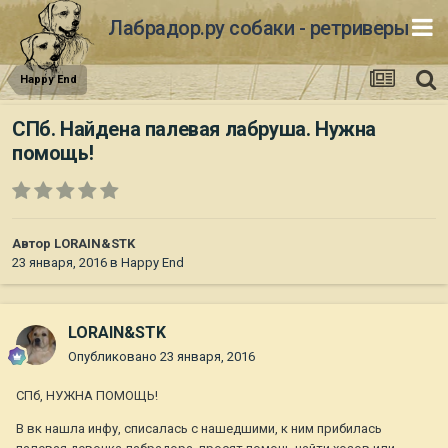
Лабрадор.ру собаки - ретриверы
Happy End
СПб. Найдена палевая лабруша. Нужна
помощь!
Автор
LORAIN&STK
23 января, 2016
в
Happy End
LORAIN&STK
Опубликовано
23 января, 2016
СПб, НУЖНА ПОМОЩЬ!
В вк нашла инфу, списалась с нашедшими, к ним прибилась