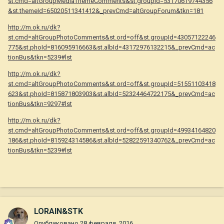
st.cmd=altGroupMediaThemeComments&st.groupId=53170619744356
&st.themeId=65020511341412&_prevCmd=altGroupForum&tkn=181
http://m.ok.ru/dk?
st.cmd=altGroupPhotoComments&st.ord=off&st.groupId=43057122246
775&st.phoId=816095916663&st.albId=43172976132215&_prevCmd=ac
tionBus&tkn=5239#lst
http://m.ok.ru/dk?
st.cmd=altGroupPhotoComments&st.ord=off&st.groupId=51551103418
623&st.phoId=815871803903&st.albId=52324464722175&_prevCmd=ac
tionBus&tkn=9297#lst
http://m.ok.ru/dk?
st.cmd=altGroupPhotoComments&st.ord=off&st.groupId=49934164820
186&st.phoId=815924314586&st.albId=52822591340762&_prevCmd=ac
tionBus&tkn=5239#lst
LORAIN&STK
Опубликовано
28 февраля, 2016