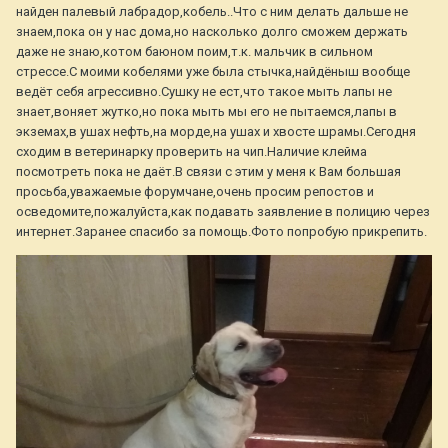
найден палевый лабрадор,кобель..Что с ним делать дальше не
знаем,пока он у нас дома,но насколько долго сможем держать
даже не знаю,котом баюном поим,т.к. мальчик в сильном
стрессе.С моими кобелями уже была стычка,найдёныш вообще
ведёт себя агрессивно.Сушку не ест,что такое мыть лапы не
знает,воняет жутко,но пока мыть мы его не пытаемся,лапы в
экземах,в ушах нефть,на морде,на ушах и хвосте шрамы.Сегодня
сходим в ветеринарку проверить на чип.Наличие клейма
посмотреть пока не даёт.В связи с этим у меня к Вам большая
просьба,уважаемые форумчане,очень просим репостов и
осведомите,пожалуйста,как подавать заявление в полицию через
интернет.Заранее спасибо за помощь.Фото попробую прикрепить.