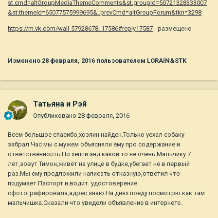
st.cmd=altGroupMediaThemeComments&st.groupId=50721328333007
&st.themeId=65077575999695&_prevCmd=altGroupForum&tkn=3298
https://m.vk.com/wall-57928678_17586#reply17587
- размещено
Изменено
28 февраля, 2016
пользователем LORAIN&STK
Татьяна и Рэй
Опубликовано
28 февраля, 2016
Всем большое спасибо,хозяин найден.Только уехал собаку
забрал.Час мы с мужем объясняли ему про содержание и
ответственность.Но хеппи энд какой то не очень.Мальчику 7
лет,зовут Тимон,живёт на улице в будке,убегает не в первый
раз.Мы ему предложили написать отказную,ответил что
подумает.Паспорт и водит. удостоверение
сфотографировала,адрес знаю.На днях поеду посмотрю как там
мальчишка.Сказали что увидели объявление в интернете.