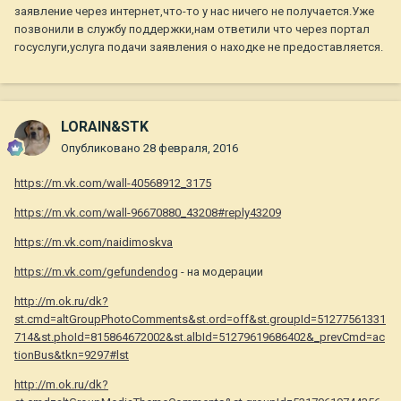
заявление через интернет,что-то у нас ничего не получается.Уже
позвонили в службу поддержки,нам ответили что через портал
госуслуги,услуга подачи заявления о находке не предоставляется.
LORAIN&STK
Опубликовано
28 февраля, 2016
https://m.vk.com/wall-40568912_3175
https://m.vk.com/wall-96670880_43208#reply43209
https://m.vk.com/naidimoskva
https://m.vk.com/gefundendog
- на модерации
http://m.ok.ru/dk?
st.cmd=altGroupPhotoComments&st.ord=off&st.groupId=51277561331
714&st.phoId=815864672002&st.albId=51279619686402&_prevCmd=ac
tionBus&tkn=9297#lst
http://m.ok.ru/dk?