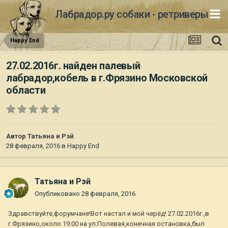
Лабрадор.ру собаки - ретриверы
Happy End
27.02.2016г. найден палевый
лабрадор,кобель в г.Фрязино Московской
области
Автор
Татьяна и Рэй
28 февраля, 2016
в
Happy End
Татьяна и Рэй
Опубликовано
28 февраля, 2016
Здравствуйте,форумчане!Вот настал и мой черёд! 27.02.2016г.,в
г.Фрязино,около 19:00 на ул.Полевая,конечная остановка,был