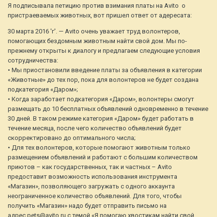
Я подписывала петицию против взимания платы на Avito о
пристраеваемых животных, вот пришел ответ от адересата:
30 марта 2016 'г'. — Avito очень уважает труд волонтеров,
помогающих бездомным животным найти свой дом. Мы по-
прежнему открыты к диалогу и предлагаем следующие условия
сотрудничества:
• Мы приостановили введение платы за объявления в категории
«Животные» до тех пор, пока для волонтеров не будет создана
подкатегория «Даром»;
• Когда заработает подкатегория «Даром», волонтеры смогут
размещать до 10 бесплатных объявлений одновременно в течение
30 дней. В таком режиме категория «Даром» будет работать в
течение месяца, после чего количество объявлений будет
скорректировано до оптимального числа;
• Для тех волонтеров, которые помогают животным только
размещением объявлений и работают с большим количеством
приютов – как государственных, так и частных – Avito
предоставит возможность использования инструмента
«Магазин», позволяющего загружать с одного аккаунта
неограниченное количество объявлений. Для того, чтобы
получить «Магазин» надо будет отправить письмо на
адрес pets@avito.ru с темой «Я помогаю хвостикам найти свой