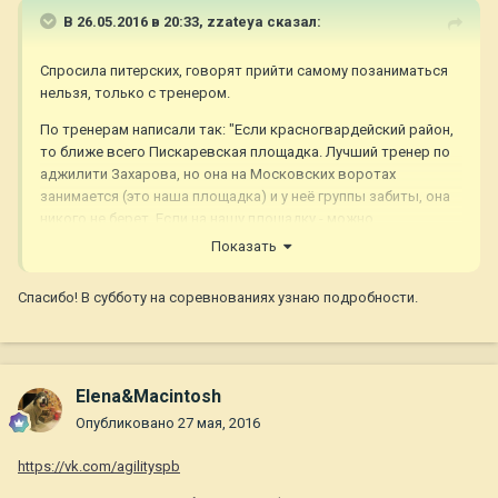
В 26.05.2016 в 20:33,
zzateya
сказал:
Спросила питерских, говорят прийти самому позаниматься
нельзя, только с тренером.
По тренерам написали так: "Если красногвардейский район,
то ближе всего Пискаревская площадка. Лучший тренер по
аджилити Захарова, но она на Московских воротах
занимается (это наша площадка) и у неё группы забиты, она
никого не берет. Если на нашу площадку - можно
попробовать к Любе Шинкаревич в группу записаться"
Показать
и дали ссылку дали: "Здесь можно почитать про площадки
Спасибо! В субботу на соревнованиях узнаю подробности.
https://vk.com/topic-35718640_28737649
"
Elena&Macintosh
Опубликовано
27 мая, 2016
https://vk.com/agilityspb