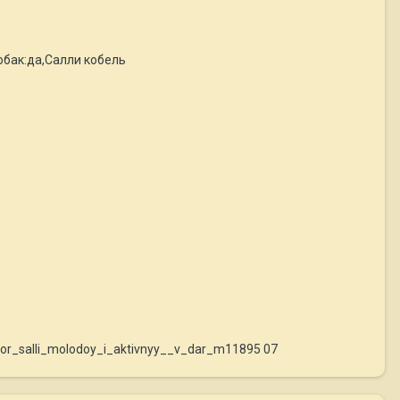
обак:да,Салли кобель
ador_salli_molodoy_i_aktivnyy__v_dar_m11895 07