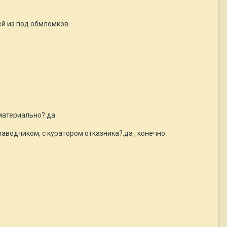
ей из под обмломков
 материально?:да
аводчиком, с куратором отказника?:да , конечно