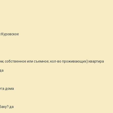
):Куровское
м; собственное или съемное; кол-во проживающих):квартира
да
уга дома
баку?:да