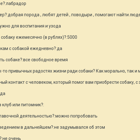
ие?:лабрадор
р?:добрая порода , любят детей , поводыри , помогают найти люд
нужно для воспитания и узода
 собаку ежемесячно (в рублях)?:5000
лкам с собакой ежедневно?:да
ть собаке?:все свободное время
х-то привычных радостях жизни ради собаки? Как морально, так и
й контакт с человеком, который помог вам приобрести собаку, с з
:да
в клуб или питомник?:
ставочной деятельностью?:можно попробовать
зведением в дальнейшем?:не задумывался об этом
?:не очень