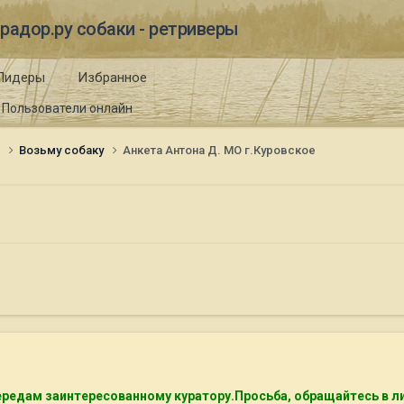
радор.ру собаки - ретриверы
Лидеры
Избранное
Пользователи онлайн
и
Возьму собаку
Анкета Антона Д. МО г.Куровское
ередам заинтересованному куратору.Просьба, обращайтесь в л