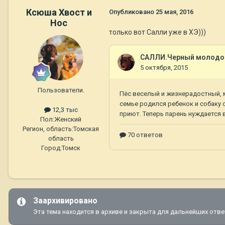
Ксюша Хвост и
Опубликовано
25 мая, 2016
Нос
только вот Салли уже в ХЭ)))
Пользователи.
12,3 тыс
Пол:
Женский
Регион, область:
Томская
область
Город:
Томск
Заархивировано
Эта тема находится в архиве и закрыта для дальнейших отве