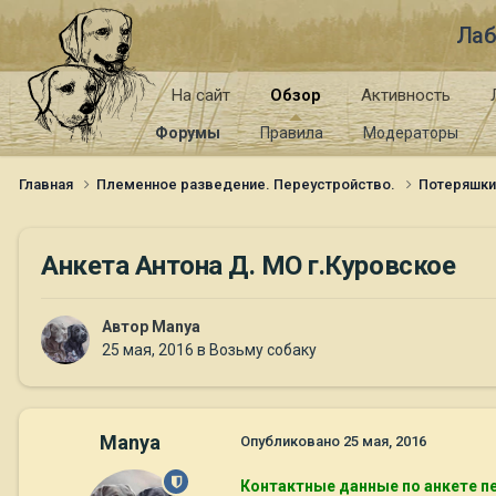
Лаб
На сайт
Обзор
Активность
Форумы
Правила
Модераторы
Главная
Племенное разведение. Переустройство.
Потеряшк
Анкета Антона Д. МО г.Куровское
Автор
Manya
25 мая, 2016
в
Возьму собаку
Manya
Опубликовано
25 мая, 2016
Контактные данные по анкете п