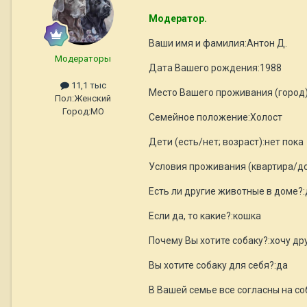
Модератор.
Ваши имя и фамилия:Антон Д.
Модераторы
Дата Вашего рождения:1988
11,1 тыс
Место Вашего проживания (город
Пол:
Женский
Город:
МО
Семейное положение:Холост
Дети (есть/нет; возраст):нет пока
Условия проживания (квартира/до
Есть ли другие животные в доме?:
Если да, то какие?:кошка
Почему Вы хотите собаку?:хочу др
Вы хотите собаку для себя?:да
В Вашей семье все согласны на со