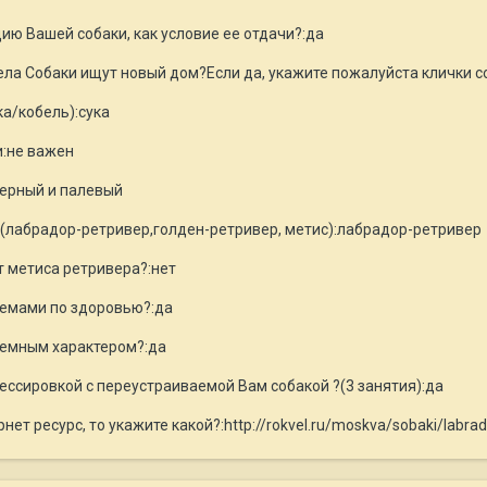
ию Вашей собаки, как условие ее отдачи?:да
ела Собаки ищут новый дом?Если да, укажите пожалуйста клички с
а/кобель):сука
и:не важен
черный и палевый
(лабрадор-ретривер,голден-ретривер, метис):лабрадор-ретривер
т метиса ретривера?:нет
блемами по здоровью?:да
блемным характером?:да
ессировкой с переустраиваемой Вам собакой ?(3 занятия):да
рнет ресурс, то укажите какой?:http://rokvel.ru/moskva/sobaki/labr