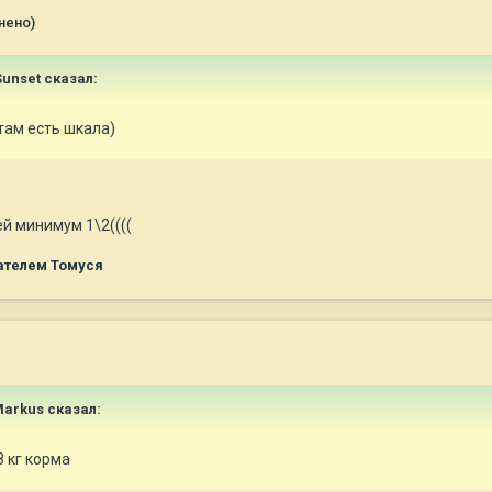
нено)
Sunset
сказал:
там есть шкала)
ей минимум 1\2((((
ателем Томуся
arkus
сказал:
8 кг корма