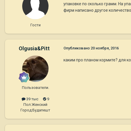
упаковке по сколько грамм. На упа
фирм написано другое количество
Гости
Olgusia&Pitt
Опубликовано
20 ноября, 2016
каким про планом кормите? для ко
Пользователи.
39 тыс
9
Пол:
Женский
Город:
Будапешт