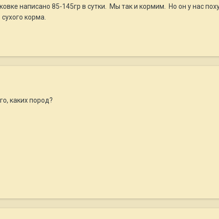
ковке написано 85-145гр в сутки. Мы так и кормим. Но он у нас по
 сухого корма.
го, каких пород?