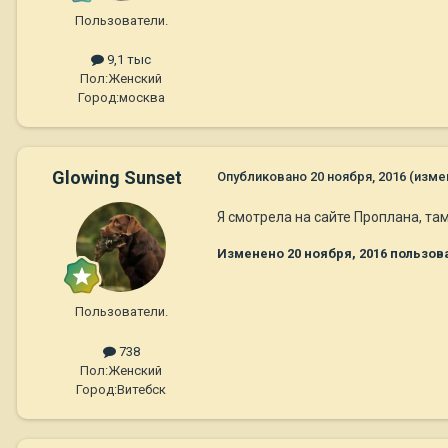
Пользователи.
9,1 тыс
Пол:
Женский
Город:
москва
Glowing Sunset
Опубликовано
20 ноября, 2016
(изме
Я смотрела на сайте Проплана, та
Изменено
20 ноября, 2016
пользова
Пользователи.
738
Пол:
Женский
Город:
Витебск