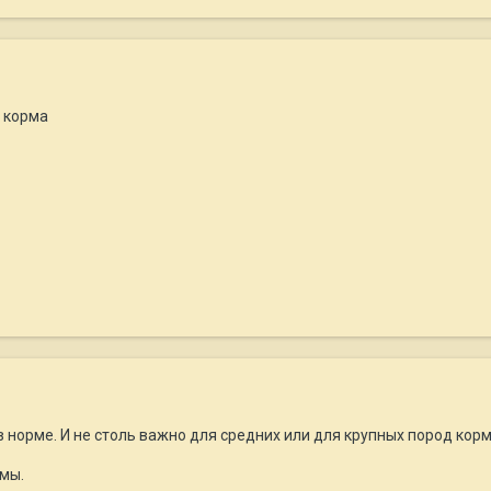
г корма
 норме. И не столь важно для средних или для крупных пород корм.
рмы.