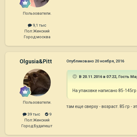
Пользователи.
9,1 тыс
Пол:
Женский
Город:
москва
Olgusia&Pitt
Опубликовано
20 ноября, 2016
В 20.11.2016 в 07:22, Гость М
На упаковке написано 85-145гр 
Пользователи.
там еще сверху - возраст. 85 гр - 
39 тыс
9
Пол:
Женский
Город:
Будапешт