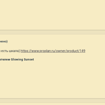
нено)
м есть шкала)
https://www.proplan.ru/owner/product/149
телем Glowing Sunset