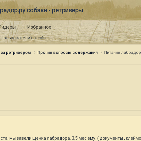
радор.ру собаки - ретриверы
Лидеры
Избранное
Пользователи онлайн
 за ретривером
Прочие вопросы содержания
Питание лабрадор
та, мы завели щенка лабрадора. 3,5 мес ему. ( документы , клейм