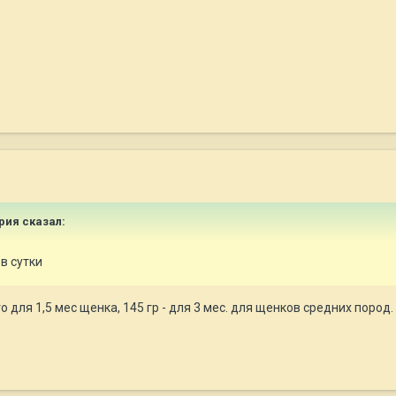
ария сказал:
в сутки
это для 1,5 мес щенка, 145 гр - для 3 мес. для щенков средних поро