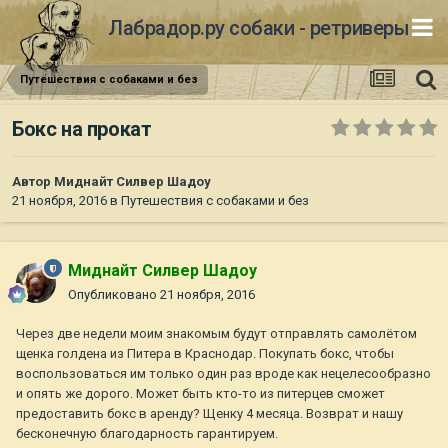
Лабрадор.ру собаки - ретриверы
Путешествия с собаками и без
Бокс на прокат
Автор
Миднайт Силвер Шадоу
21 ноября, 2016
в
Путешествия с собаками и без
Миднайт Силвер Шадоу
Опубликовано
21 ноября, 2016
Через две недели моим знакомым будут отправлять самолётом
щенка голдена из Питера в Краснодар. Покупать бокс, чтобы
воспользоваться им только один раз вроде как нецелесообразно
и опять же дорого. Может быть кто-то из питерцев сможет
предоставить бокс в аренду? Щенку 4 месяца. Возврат и нашу
бесконечную благодарность гарантируем.