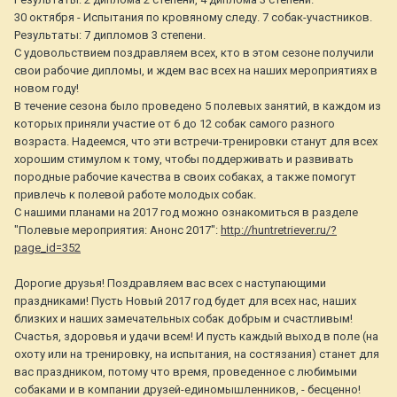
30 октября - Испытания по кровяному следу. 7 собак-участников.
Результаты: 7 дипломов 3 степени.
С удовольствием поздравляем всех, кто в этом сезоне получили
свои рабочие дипломы, и ждем вас всех на наших мероприятиях в
новом году!
В течение сезона было проведено 5 полевых занятий, в каждом из
которых приняли участие от 6 до 12 собак самого разного
возраста. Надеемся, что эти встречи-тренировки станут для всех
хорошим стимулом к тому, чтобы поддерживать и развивать
породные рабочие качества в своих собаках, а также помогут
привлечь к полевой работе молодых собак.
С нашими планами на 2017 год можно ознакомиться в разделе
"Полевые мероприятия: Анонс 2017":
http://huntretriever.ru/?
page_id=352
Дорогие друзья! Поздравляем вас всех с наступающими
праздниками! Пусть Новый 2017 год будет для всех нас, наших
близких и наших замечательных собак добрым и счастливым!
Счастья, здоровья и удачи всем! И пусть каждый выход в поле (на
охоту или на тренировку, на испытания, на состязания) станет для
вас праздником, потому что время, проведенное с любимыми
собаками и в компании друзей-единомышленников, - бесценно!