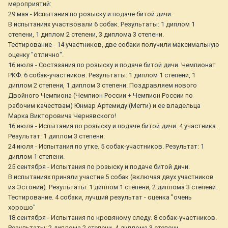
мероприятий:
29 мая - Испытания по розыску и подаче битой дичи.
В испытаниях участвовали 6 собак. Результаты: 1 диплом 1
степени, 1 диплом 2 степени, 3 диплома 3 степени.
Тестирование - 14 участников, две собаки получили максимальную
оценку "отлично".
16 июля - Состязания по розыску и подаче битой дичи. Чемпионат
РКФ. 6 собак-участников. Результаты: 1 диплом 1 степени, 1
диплом 2 степени, 1 диплом 3 степени. Поздравляем нового
Двойного Чемпиона (Чемпион России + Чемпион России по
рабочим качествам) Юнмар Артемиду (Мегги) и ее владельца
Марка Викторовича Чернявского!
16 июля - Испытания по розыску и подаче битой дичи. 4 участника.
Результат: 1 диплом 3 степени.
24 июля - Испытания по утке. 5 собак-участников. Результат: 1
диплом 1 степени.
25 сентября - Испытания по розыску и подаче битой дичи.
В испытаниях приняли участие 5 собак (включая двух участников
из Эстонии). Результаты: 1 диплом 1 степени, 2 диплома 3 степени.
Тестирование. 4 собаки, лучший результат - оценка "очень
хорошо"
18 сентября - Испытания по кровяному следу. 8 собак-участников.
Результаты: 2 диплома 2 степени, 4 диплома 3 степени.