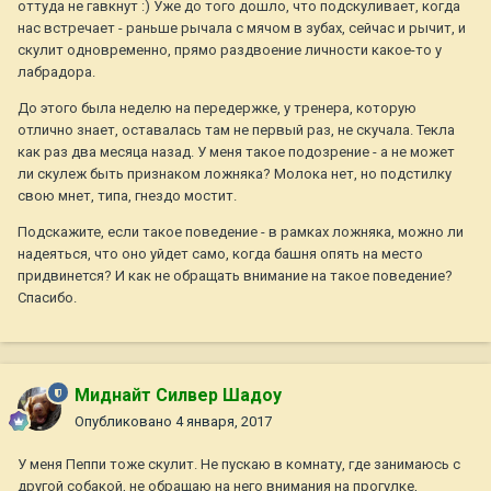
оттуда не гавкнут :) Уже до того дошло, что подскуливает, когда
нас встречает - раньше рычала с мячом в зубах, сейчас и рычит, и
скулит одновременно, прямо раздвоение личности какое-то у
лабрадора.
До этого была неделю на передержке, у тренера, которую
отлично знает, оставалась там не первый раз, не скучала. Текла
как раз два месяца назад. У меня такое подозрение - а не может
ли скулеж быть признаком ложняка? Молока нет, но подстилку
свою мнет, типа, гнездо мостит.
Подскажите, если такое поведение - в рамках ложняка, можно ли
надеяться, что оно уйдет само, когда башня опять на место
придвинется? И как не обращать внимание на такое поведение?
Спасибо.
Миднайт Силвер Шадоу
Опубликовано
4 января, 2017
У меня Пеппи тоже скулит. Не пускаю в комнату, где занимаюсь с
другой собакой, не обращаю на него внимания на прогулке,