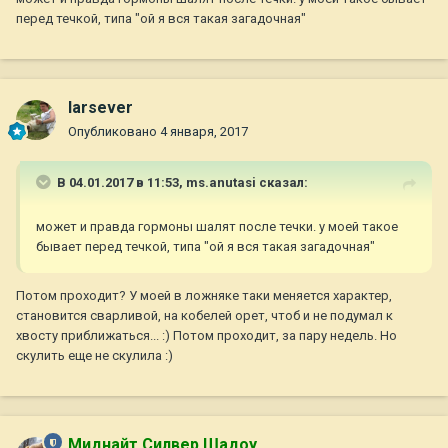
перед течкой, типа "ой я вся такая загадочная"
larsever
Опубликовано
4 января, 2017
В 04.01.2017 в 11:53,
ms.anutasi
сказал:
может и правда гормоны шалят после течки. у моей такое
бывает перед течкой, типа "ой я вся такая загадочная"
Потом проходит? У моей в ложняке таки меняется характер,
становится сварливой, на кобелей орет, чтоб и не подумал к
хвосту приближаться... :) Потом проходит, за пару недель. Но
скулить еще не скулила :)
Миднайт Силвер Шадоу