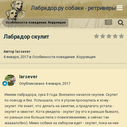
Лабрадор.ру собаки - ретриверы
Особенности поведения. Коррекция
Лабрадор скулит
Автор
larsever
4 января, 2017
в
Особенности поведения. Коррекция
larsever
Опубликовано
4 января, 2017
Имеем лабрадора, сука 3 года. Внезапно начался скулеж. Скулит
по поводу и без. Услышала, что я утром проснулась и хожу -
скулит. Не знает, что делать на занятии, а предлагать устала -
скулит и свистит. Кота увидела - скулит (ну это и раньше бывало,
но раньше она больше пела с повизгиваниями, а сейчас так
жаааалобно). Мимо собаки за забором идет - скулит, пока на нее