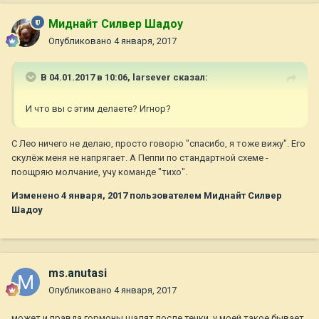
Миднайт Силвер Шадоу
Опубликовано
4 января, 2017
В 04.01.2017 в 10:06,
larsever
сказал:
И что вы с этим делаете? Игнор?
С Лео ничего не делаю, просто говорю "спасибо, я тоже вижу". Его
скулёж меня не напрягает. А Пеппи по стандартной схеме -
поощряю молчание, учу команде "тихо".
Изменено
4 января, 2017
пользователем Миднайт Силвер
Шадоу
ms.anutasi
Опубликовано
4 января, 2017
может и правда гормоны шалят после течки. у моей такое бывает