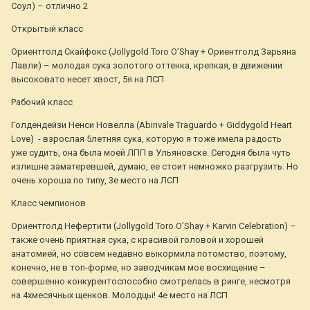
Соул) – отлично 2
Открытый класс
Ориентголд Скайфокс (Jollygold Toro O’Shay + Ориентголд Зарьяна
Лавли) – молодая сука золотого оттенка, крепкая, в движении
высоковато несет хвост, 5я на ЛСП
Рабочий класс
Голдендейзи Ненси Новелла (Abinvale Traguardo + Giddygold Heart
Love) - взрослая 5летняя сука, которую я тоже имела радость
уже судить, она была моей ЛПП в Ульяновске. Сегодня была чуть
излишне заматеревшей, думаю, ее стоит немножко разгрузить. Но
очень хороша по типу, 3е место на ЛСП
Класс чемпионов
Ориентголд Нефертити (Jollygold Toro O’Shay + Karvin Celebration) –
также очень приятная сука, с красивой головой и хорошей
анатомией, но совсем недавно выкормила потомство, поэтому,
конечно, не в топ-форме, но заводчикам мое восхищение –
совершенно конкурентоспособно смотрелась в ринге, несмотря
на 4хмесячных щенков. Молодцы! 4е место на ЛСП