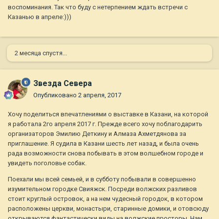
воспоминания. Так что буду с нетерпением ждать встречи с
Казанью в апреле:)))
2 месяца спустя...
Звезда Севера
Опубликовано
2 апреля, 2017
Хочу поделиться впечатлениями о выставке в Казани, на которой
я работала 2го апреля 2017 г. Прежде всего хочу поблагодарить
организаторов Эмилию Деткину и Алмаза Ахметдянова за
приглашение. Я судила в Казани шесть лет назад, и была очень
рада возможности снова побывать в этом волшебном городе и
увидеть поголовье собак.
Поехали мы всей семьей, и в субботу побывали в совершенно
изумительном городке Свияжск. Посреди волжских разливов
стоит круглый островок, а на нем чудесный городок, в котором
расположены церкви, монастыри, старинные домики, и отовсюду
открываются фантастически виды на волжские просторы. Нам