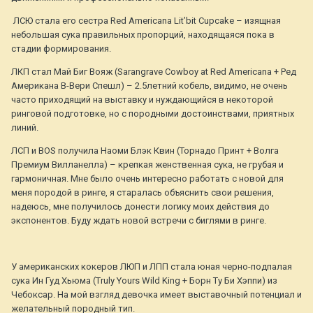
ЛСЮ стала его сестра Red Americana Lit’bit Cupcake – изящная
небольшая сука правильных пропорций, находящаяся пока в
стадии формирования.
ЛКП стал Май Биг Вояж (Sarangrave Cowboy at Red Americana + Ред
Американа В-Вери Спешл) – 2.5летний кобель, видимо, не очень
часто приходящий на выставку и нуждающийся в некоторой
ринговой подготовке, но с породными достоинствами, приятных
линий.
ЛСП и BOS получила Наоми Блэк Квин (Торнадо Принт + Волга
Премиум Вилланелла) – крепкая женственная сука, не грубая и
гармоничная. Мне было очень интересно работать с новой для
меня породой в ринге, я старалась объяснить свои решения,
надеюсь, мне получилось донести логику моих действия до
экспонентов. Буду ждать новой встречи с биглями в ринге.
У американских кокеров ЛЮП и ЛПП стала юная черно-подпалая
сука Ин Гуд Хьюма (Truly Yours Wild King + Борн Ту Би Хэппи) из
Чебоксар. На мой взгляд девочка имеет выставочный потенциал и
желательный породный тип.