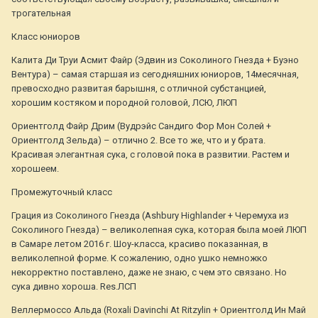
трогательная
Класс юниоров
Калита Ди Труи Асмит Файр (Эдвин из Соколиного Гнезда + Буэно
Вентура) – самая старшая из сегодняшних юниоров, 14месячная,
превосходно развитая барышня, с отличной субстанцией,
хорошим костяком и породной головой, ЛСЮ, ЛЮП
Ориентголд Файр Дрим (Вудрэйс Сандиго Фор Мон Солей +
Ориентголд Зельда) – отлично 2. Все то же, что и у брата.
Красивая элегантная сука, с головой пока в развитии. Растем и
хорошеем.
Промежуточный класс
Грация из Соколиного Гнезда (Ashbury Highlander + Черемуха из
Соколиного Гнезда) – великолепная сука, которая была моей ЛЮП
в Самаре летом 2016 г. Шоу-класса, красиво показанная, в
великолепной форме. К сожалению, одно ушко немножко
некорректно поставлено, даже не знаю, с чем это связано. Но
сука дивно хороша. Res.ЛСП
Веллермоссо Альда (Roxali Davinchi At Ritzylin + Ориентголд Ин Май