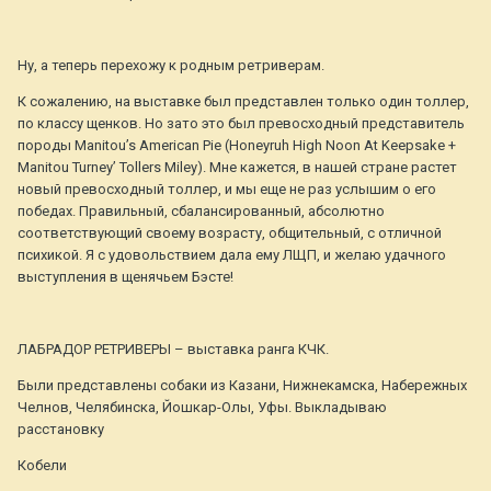
Ну, а теперь перехожу к родным ретриверам.
К сожалению, на выставке был представлен только один толлер,
по классу щенков. Но зато это был превосходный представитель
породы Manitou’s American Pie (Honeyruh High Noon At Keepsake +
Manitou Turney’ Tollers Miley). Мне кажется, в нашей стране растет
новый превосходный толлер, и мы еще не раз услышим о его
победах. Правильный, сбалансированный, абсолютно
соответствующий своему возрасту, общительный, с отличной
психикой. Я с удовольствием дала ему ЛЩП, и желаю удачного
выступления в щенячьем Бэсте!
ЛАБРАДОР РЕТРИВЕРЫ – выставка ранга КЧК.
Были представлены собаки из Казани, Нижнекамска, Набережных
Челнов, Челябинска, Йошкар-Олы, Уфы. Выкладываю
расстановку
Кобели