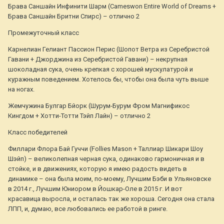
Брава Саншайн Инфинити Шарм (Cameswon Entire World of Dreams +
Брава Саншайн Бритни Спирс) – отлично 2
Промежуточный класс
Карнелиан Гелиант Пассион Перис (Шопот Ветра из Серебристой
Гавани + Джорджина из Серебристой Гавани) – некрупная
шоколадная сука, очень крепкая с хорошей мускулатурой и
куражным поведением. Хотелось бы, чтобы она была чуть выше
на ногах.
Жемчужина Булгар Бйорк (Шурум-Бурум Фром Магнификос
Кингдом + Хотти-Тотти Тэйп Лайн) – отлично 2
Класс победителей
Филлари Флора Бай Гуччи (Follies Mason + Таллиар Шикари Шоу
Шэйп) – великолепная черная сука, одинаково гармоничная и в
стойке, и в движениях, которую я имею радость видеть в
динамике – она была моим, по-моему, Лучшим Бэби в Ульяновске
в 2014 г., Лучшим Юниором в Йошкар-Оле в 2015 г. И вот
красавица выросла, и осталась так же хороша. Сегодня она стала
ЛПП, и, думаю, все любовались ее работой в ринге.