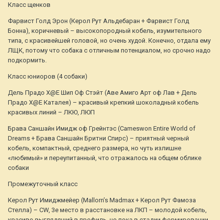
Класс щенков
Фарвист Голд Эрон (Керол Рут Альдебаран + Фарвист Голд
Бонна), коричневый – высокопородный кобель, изумительного
типа, с красивейшей головой, но очень худой. Конечно, отдала ему
ЛЩК, потому что собака с отличным потенциалом, но срочно надо
подкормить.
Класс юниоров (4 собаки)
Дель Прадо Х@Е Шип Оф Стэйт (Аве Амиго Арт оф Лав + Дель
Прадо Х@Е Каталея) – красивый крепкий шоколадный кобель
красивых линий – ЛКЮ, ЛЮП
Брава Саншайн Имидж оф Грейнтэс (Cameswon Entire World of
Dreams + Брава Саншайн Бритни Спирс) – приятный черный
кобель, компактный, среднего размера, но чуть излишне
«любимый» и переупитанный, что отражалось на общем облике
собаки
Промежуточный класс
Керол Рут Имиджмейер (Mallorn’s Madmax + Керол Рут Фамоза
Стелла) – CW, 3е место в расстановке на ЛКП – молодой кобель,
красиво выглядящий в профиль, но пока в стадии формировании,