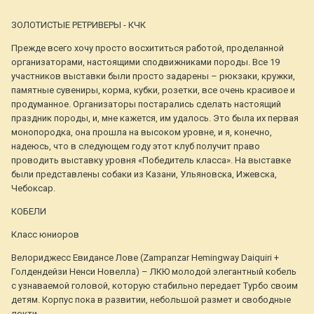
ЗОЛОТИСТЫЕ РЕТРИВЕРЫ - КЧК
Прежде всего хочу просто восхититься работой, проделанной
организаторами, настоящими сподвижниками породы. Все 19
участников выставки были просто задарены – рюкзаки, кружки,
памятные сувениры, корма, кубки, розетки, все очень красивое и
продуманное. Организаторы постарались сделать настоящий
праздник породы, и, мне кажется, им удалось. Это была их первая
монопородка, она прошла на высоком уровне, и я, конечно,
надеюсь, что в следующем году этот клуб получит право
проводить выставку уровня «Победитель класса». На выставке
были представлены собаки из Казани, Ульяновска, Ижевска,
Чебоксар.
КОБЕЛИ
Класс юниоров
Велориджесс Евидансе Лове (Zampanzar Hemingway Daiquiri +
Голдендейзи Ненси Новелла) – ЛКЮ молодой элегантный кобель
с узнаваемой головой, которую стабильно передает Турбо своим
детям. Корпус пока в развитии, небольшой размет и свободные
локти