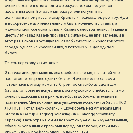
очень повезло и с погодой, и с экскурсоводом, получился
идеальный день. Вечером мы еще успели погулять по
величественному казанскому Кремлю и пешеходному центру. Ну, а
в воскресенье для меня главным была, конечно, выставка, а
мужчины мои уже осматривали Казань самостоятельно. На меня и
шесть лет назад Казань произвела сильнейшее впечатление, и в
этот раз я снова восхищалась самобытностью и красотой этого
города, одного из красивейших, в которых мне доводилось
бывать.
Теперь перехожу к выставке.
Эта выставка для меня имела особое значение, т.к. на ней мне
предстояло впервые судить биглей. Я очень волновалась и
готовилась к этому моменту. Огромное спасибо владельцам
биглей, которые не испугались моего судейского дебюта, они меня
очень поддерживали в ринге, все были доброжелательные и
позитивные. Мне понравились увиденные экспоненты бигли. ЛКЮ,
ЛЮП и ЛПП стал великолепный шоу-кобель Red Americana Little
Storm In a Teacup (Langrigg Soldering On + Langrigg Strawberry
Cupcake). Несмотря на юный возраст он уже очень мужественный,
сбалансированный с красивый породной головой, отличными
движениями и профессионально показанный.