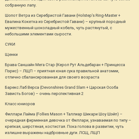
собранную лапу.
Шопот Ветра из Серебристой Гавани (Holstep’s Ring-Master +
Евалина Кокетка из Серебристой Гавани) – крупный породный
мужественный шоколадный кобель, чуть растянутый, с
небольшими элементами сырости.
СУКИ
Щенки
Брава Саншайн Мега Стар (Керол Рут Альдебаран + Принцесса
Пэрис) – ЛЩП – приятная юная сука правильной анатомии,
отлично сбалансированная для своего возраста
Барекс Лаб Верса (Devonshires Grand Slam + Царская Особа
Зависть Богов) – очень перспективная 2
Класс юниоров
Филлари Лайма (Follies Mason + Таллиар Шикари Шоу Шэйп) –
очередная фирменная девочка от Филлари, узнаваемая по типу –
крепкая, шерстяная, костистая. Пока голова в развитии, чуть
излишне выражены надбровные дуги. ЛСЩ, ЛЩП