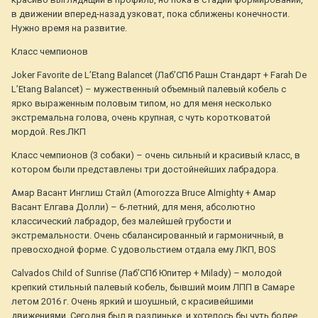
в движении вперед-назад узковат, пока сближены конечности.
Нужно время на развитие.
Класс чемпионов
Joker Favorite de L’Etang Balancet (Лаб’CПб Рашн Стандарт + Farah De
L’Etang Balancet) – мужественный объемный палевый кобель с
ярко выраженным половым типом, но для меня несколько
экстремальна голова, очень крупная, с чуть коротковатой
мордой. Res.ЛКП
Класс чемпионов (3 собаки) – очень сильный и красивый класс, в
котором были представлены три достойнейших лабрадора.
Амар Васант Инглиш Стайл (Amorozza Bruce Almighty + Амар
Васант Елгава Долли) – 6-летний, для меня, абсолютно
классический лабрадор, без малейшей грубости и
экстремальности. Очень сбалансированный и гармоничный, в
превосходной форме. С удовольстием отдала ему ЛКП, BOS
Calvados Child of Sunrise (Лаб’СПб Юпитер + Milady) – молодой
крепкий стильный палевый кобель, бывший моим ЛПП в Самаре
летом 2016 г. Очень яркий и шоушный, с красивейшими
движениями. Сегодня был в разлиньке, и хотелось бы чуть более