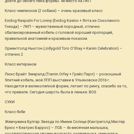
дойти до своего пика формы. 4е место на ЛКП
Класс чемпионов (2 собаки) – очень красивый класс
Evidog Rasputin For Lorevy (Evidog Kasino + Ялта из Соколиного
Гнезда) – ЛКП – мужественный породный, отлично
сбалансированный кобель с головой хороший пропорций,
правильной анатомией и красивым показом.
Ориентголд Ньютон (Jollygold Toro O’Shay + Karvin Celebration) –
отлично 2
Класс ветеранов
Люкс Брайт Эмералд (Tramin Orfey + Грейс Перл) – роскошный
9летний кобель, мой ЛПП выставки в Ульяновске 2016 г.
Находится в великолепной форме, летает по рингу, спасибо за то,
что привели. Сегодня шерсть была в линьке. BOS
СУКИ
Класс бэби
Жемчужина Булгар Звезда по Имени Солнце (Кантриголд Мистер
Брюс + Беатрис Баррос) – ЛСБ – 4х-месячная малышка,
соответствующая своему возрасту, развивашка, смешная и