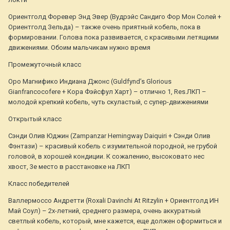
Ориентголд Форевер Энд Эвер (Вудрэйс Сандиго Фор Мон Солей +
Ориентголд Зельда) – также очень приятный кобель, пока в
формировании. Голова пока развивается, с красивыми летящими
движениями. Обоим мальчикам нужно время
Промежуточный класс
Оро Магнифико Индиана Джонс (Guldfynd’s Glorious
Gianfrancocofere + Кора Фэйсфул Харт) – отлично 1, Res.ЛКП –
молодой крепкий кобель, чуть скуластый, с супер-движениями
Открытый класс
Сэнди Олив Юджин (Zampanzar Hemingway Daiquiri + Сэнди Олив
Фэнтази) – красивый кобель с изумительной породной, не грубой
головой, в хорошей кондиции. К сожалению, высоковато нес
хвост, 3е место в расстановке на ЛКП
Класс победителей
Валлермоссо Андретти (Roxali Davinchi At Ritzylin + Ориентголд ИН
Май Соул) – 2х-летний, среднего размера, очень аккуратный
светлый кобель, который, мне кажется, еще должен оформиться и