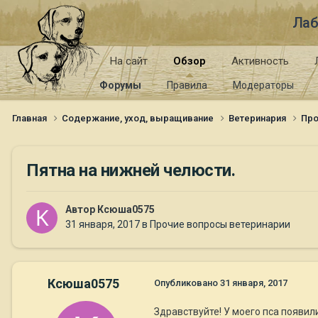
Лаб
На сайт
Обзор
Активность
Форумы
Правила
Модераторы
Главная
Содержание, уход, выращивание
Ветеринария
Про
Пятна на нижней челюсти.
Автор
Ксюша0575
31 января, 2017
в
Прочие вопросы ветеринарии
Ксюша0575
Опубликовано
31 января, 2017
Здравствуйте! У моего пса появил