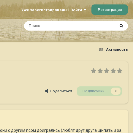
Регистрация
Уже зарегистрированы? Войти
Активность
Поделиться
Подписчики
0
они с другим псом доигрались (любят друг друга щипать и за