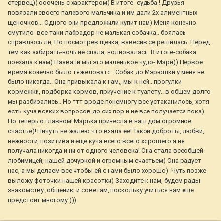
стервец)) ооочень с характером) В итоге- судьба ! Друзья
повязали своего палевого мальчика и им дали 2х алиментных
щеночков... Одного они предложили купит нам) Меня конечно
смутило- все таки лабрадор не малькая собачка.. боялась-
справлюсь ли, Но посмотрев щенка, взвесив се решилась. Перед
тем как забирать-ночь не спала, волновалась. В итоге-собака
поехала к нам) Назвали мы это маленькое чудо- Мэри)) Первое
время конечно было тяжеловато.. Собак до Мэрюшки у меня не
было никогда.. Она привыкала к нам,, мы к ней.. прогулки
кормежки, подборка кормов, приучение к туалету.. в общем долго
мы разбирались.. Но ттт вроде понемногу все устаканилось, хотя
есть куча всяких вопросов до сих пор и не все получается пока)
Но теперь о главном! Мэрька принесла в наш дом огромное
счастье)! Ничуть не жалею что взяла ее! Такой доброты, любви,
нежности, позитива и еще куча всего всего хорошего я не
получала никогда и ни от одного человека! Она стала всеобщей
любимицей, нашей дочуркой и огромным счастьем) Она радует
нас, а мы делаем все чтобы ей с нами было хорошо) Чуть позже
выложу фоточки нашей красотки) Заходите к нам, будем рады
знакомству ,общению и советам, поскольку учиться нам еще
предстоит многому:)))