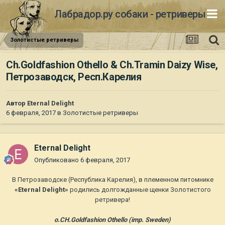
Лабрадор.ру собаки - ретриверы
Золотистые ретриверы
Ch.Goldfashion Othello & Ch.Tramin Daizy Wise,
Петрозаводск, Респ.Карелия
Автор
Eternal Delight
6 февраля, 2017
в
Золотистые ретриверы
Eternal Delight
Опубликовано
6 февраля, 2017
В Петрозаводске (Республика Карелия), в племенном питомнике
«Eternal Delight»
родились долгожданные щенки Золотистого
ретривера!
о.CH.Goldfashion Othello (imp. Sweden)