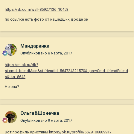
https://vk.com/wall-85927136_10453
по ссылке есть фото от нашедших, вроде он
Мандаринка
Опубликовано
8 марта, 2017
https://m.ok.ru/dk?
st.cmd=friendMain&st.friendId=564724321570&_prevCmd=friendFriend
s&tkn=8642
Не она?
Ольга&Шонечка
Опубликовано
9 марта, 2017
Вот профиль Кристины
https://ok.ru/profile/562910688991?