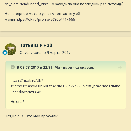
st._aid=FriendFriend_Visit
но заходила она последний раз летом(((
Но наверное можно узнать контакты у её
мамы
https://ok.ru/profile/563054414555
Татьяна и Рэй
Опубликовано
9 марта, 2017
В 08.03.2017 в 22:31,
Мандаринка
сказал:
https://m.ok.ru/dk?
st.cmd=friendMain&st.friendId=564724321570&_prevCmd=friend
Friends&tkn=8642
Не она?
Нет,не она! Это мой профиль!