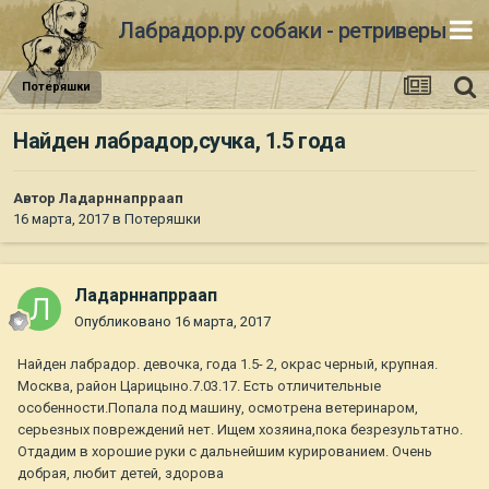
Лабрадор.ру собаки - ретриверы
Потеряшки
Найден лабрадор,сучка, 1.5 года
Автор
Ладарннапрраап
16 марта, 2017
в
Потеряшки
Ладарннапрраап
Опубликовано
16 марта, 2017
Найден лабрадор. девочка, года 1.5- 2, окрас черный, крупная.
Москва, район Царицыно.7.03.17. Есть отличительные
особенности.Попала под машину, осмотрена ветеринаром,
серьезных повреждений нет. Ищем хозяина,пока безрезультатно.
Отдадим в хорошие руки с дальнейшим курированием. Очень
добрая, любит детей, здорова