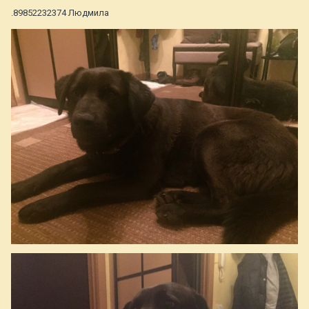
.89852232374 Людмила