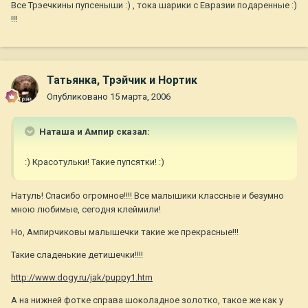
Все Трэечкины пупсеныши :) , тока шарики с Евразии подаренные :)
!!!
Татьянка, Трэйчик и Нортик
Опубликовано
15 марта, 2006
Наташа и Ампир сказал:
:) Красотульки! Такие пупсятки! :)
Натуль! Спасибо огромное!!!! Все малышики классные и безумно
мною любимые, сегодня клеймили!
Но, Ампирчиковы малышечки такие же прекрасные!!!
Такие сладенькие детишечки!!!!
http://www.dogy.ru/jak/puppy1.htm
А на нижней фотке справа шоколадное золотко, такое же как у