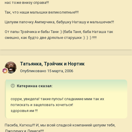
нас тоже внизу справа!!!
Так, что наши малышки великолепные!!!!
Целуем папочку Ампирчика, бабушку Наташу и малышечек!!!
От папы Трэйчика и бабы Тани :) (баба Таня, баба Наташа так
смешно, как будто две дряхлые старушки :) :) :) !!!!!
Татьянка, Трэйчик и Нортик
Опубликовано
15 марта, 2006
Катеринаа сказал:
сорри, увидела! такие пупсы! сладкииие ммм так их
потискать и зацеловать хочеться!
здоровья им !!!
Пасиба, Катюш!!! И, мы всей сладкой компанией целуем тебя,
Джолечку и Дениса!!!!