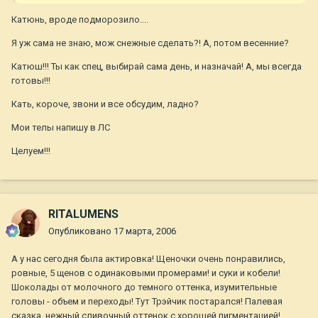
Катюнь, вроде подморозило....
Я уж сама не знаю, мож снежные сделать?! А, потом весенние?
Катюш!!! Ты как спец, выбирай сама день, и назначай! А, мы всегда
готовы!!!
Кать, короче, звони и все обсудим, ладно?
Мои телы напишу в ЛС
Целуем!!!
RITALUMENS
Опубликовано
17 марта, 2006
А у нас сегодня была актировка! Щеночки очень понравились,
ровные, 5 щенов с одинаковыми промерами! и суки и кобели!
Шоколады от молочного до темного оттенка, изумительные
головы - объем и переходы! Тут Трэйчик постарался! Палевая
сказка, нежный сливочный оттенок с хорошей пигментацией!