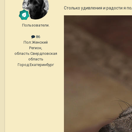
Столько удивления и радости я по
Пользователи.
86
Пол:
Женский
Регион,
область:
Свердловская
область
Город:
Екатеринбург