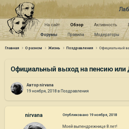
Лаб
На сайт
Обзор
Активность
Форумы
Правила
Модераторы
Главная
О разном
Жизнь
Поздравления
Официальный вых
Официальный выход на пенсию или Др
Автор
nirvana
19 ноября, 2018
в
Поздравления
nirvana
Опубликовано
19 ноября, 2018
Моей выпендрежнице 8 лет!