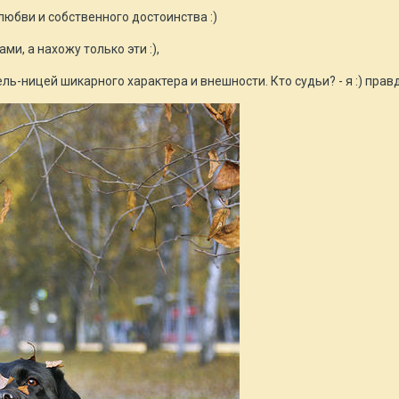
любви и собственного достоинства
:)
и, а нахожу только эти :),
-ницей шикарного характера и внешности. Кто судьи? - я :) правда