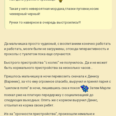
Такая у него невероятная мордаха,глазки пуговки,носик
чеееерный черный!
Ручки то наверное в очередь выстроились!!!
Да мальчишка просто чудесный, с воспитанием конечно работать
и работать, мозги были не загружены, отсюда гиперактивность и
проколы с туалетом пока еще случаются.
Быстрого пристройства "с колес" не получилось. Да и не может
быть нормального пристройства за несколько часов...
Пришлось мальчишку в ночи перевозить сначала к Денису
(Вареник), за что ему огромное спасибо, выручил и принял парня с
"шилом в попе" в ночи, лишившись сна и покоя
Затем Марли
поехал уже на платную передержку с социализацией до
следующих выходных. Опять же с кормом выручил Денис,
отсыпал из корма своих ребят.
Из-за "срочности пристройства", произошли немалые и