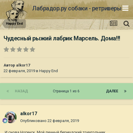
Лабрадор.ру собаки - ретриверы
Happy End
Чудесный рыжий лабрик Марсель. Дома!!!
Автор
alkor17
22 февраля, 2019
в
Happy End
НАЗАД
Страница 1 из 6
ДАЛЕЕ
alkor17
Опубликовано
22 февраля, 2019
И снова Ногинск. Мой личный бермудский треугольник...