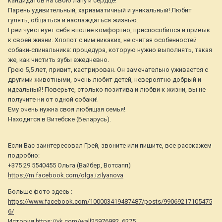
кандидатов на свою лапу и сердце!
Парень удивительный, харизматичный и уникальный! Любит
гулять, общаться и наслаждаться жизнью.
Грей чувствует себя вполне комфортно, приспособился и привык
к своей жизни. Хлопот с ним никаких, не считая особенностей
собаки-спинальника: процедура, которую нужно выполнять, такая
же, как чистить зубы ежедневно.
Грею 5,5 лет, привит, кастрирован. Он замечательно уживается с
другими животными, очень любит детей, невероятно добрый и
идеальный! Поверьте, столько позитива и любви к жизни, вы не
получите ни от одной собаки!
Ему очень нужна своя любящая семья!
Находится в Витебске (Беларусь).
Если Вас заинтересовал Грей, звоните или пишите, все расскажем
подробно:
+375 29 5540455 Ольга (Вайбер, Вотсапп)
https://m.facebook.com/olga.izilyanova
Больше фото здесь :
https://www.facebook.com/100003419487487/posts/99069217105475
6/
История
https://vk.com/wall25976982_6275