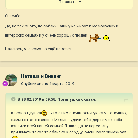
ретриверам) разместила на днях общий пост по некоторым
Показать
отказникам белорусской лиги помощи ретриверам
Спасибо!
вот ссылка для репоста
Да, не так много, но собаки наши уже живут в московских и
https://m.vk.com/wall-7056888_22386
питерских семьях и у очень хороших людей
Надеюсь, что кому-то ещё повезёт
Наташа и Викинг
Опубликовано
1 марта, 2019
В 28.02.2019 в 09:58,
Потапушка
сказал:
Какой он душка
что с ним случилось?Рук, самых лучших,
самых ответственных.Малыш, удачи тебе, держим за тебя
кулачки всей нашей семьей.Я никогда не перестану
принимать такое так близко к сердцу, очень восприимчивая