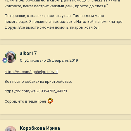
Ирин, в Белоруссии есть своя группа помощи. Я слежу за ними в
контакте, лента пестрит каждый день, просто до слёз (((
Потеряшки, отказники, все как у нас. Там совсем мало
помогающих. Я недавно списывалась с Натальей, напомнила про
форум. Все вместе сможем помочь, пиаром хотя бы.
alkor17
Опубликовано
26 февраля, 2019
https://vk.com/ligahelpretrieve
r
Вот пост о собаках на пристройство.
https
://vk.com/wall-38064702_44073
Сорри, что в теме Грея
Коробкова Ирина