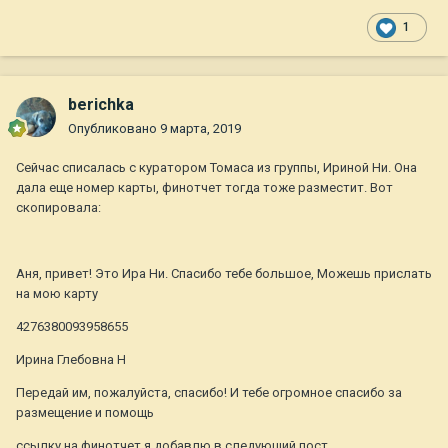
1
berichka
Опубликовано
9 марта, 2019
Сейчас списалась с куратором Томаса из группы, Ириной Ни. Она
дала еще номер карты, финотчет тогда тоже разместит. Вот
скопировала:
Аня, привет! Это Ира Ни. Спасибо тебе большое, Можешь прислать
на мою карту
4276380093958655
Ирина Глебовна Н
Передай им, пожалуйста, спасибо! И тебе огромное спасибо за
размещение и помощь
ссылку на финотчет я добавлю в следующий пост