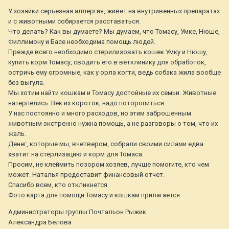
У хозяйки серьезная аллергия, живет на внутривенных препаратах
и с животными собирается расставаться.
Что делать? Как вы думаете? Мы думаем, что Томасу, Умке, Нюше,
Филлимону и Басе необходима помощь людей.
Прежде всего необходимо стерилизовать кошек Умку и Нюшу,
купить корм Томасу, сводить его в ветклинику для обработок,
остричь ему огромные, как у орла когти, ведь собака жила вообще
без выгула.
Мы хотим найти кошкам и Томасу достойные их семьи. Животные
натерпелись. Век их короток, надо поторопиться.
У нас постоянно и много расходов, но этим заброшенным
животным экстренно нужна помощь, а не разговоры о том, что их
жаль.
Денег, которые мы, вчетвером, собрали своими силами едва
хватит на стерлизацию и корм для Томаса.
Просим, не клеймить позором хозяев, лучше помогите, кто чем
может. Наталья предоставит финансовый отчет.
Спасибо всем, кто откликнется
Фото карта для помощи Томасу и кошкам прилагается
Администраторы группы Почтальон Рыжик
Александра Белова