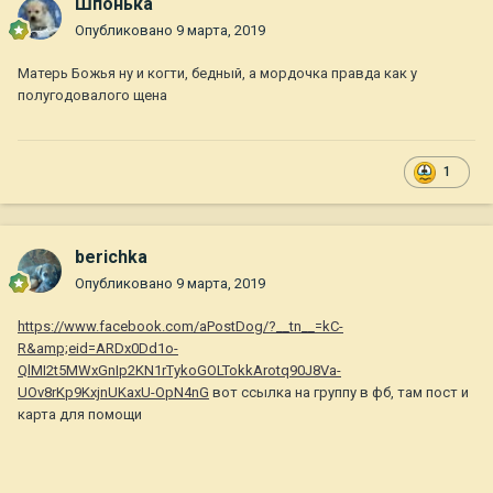
Шпонька
Опубликовано
9 марта, 2019
Матерь Божья ну и когти, бедный, а мордочка правда как у
полугодовалого щена
1
berichka
Опубликовано
9 марта, 2019
https://www.facebook.com/aPostDog/?__tn__=kC-
R&amp;eid=ARDx0Dd1o-
QlMI2t5MWxGnIp2KN1rTykoGOLTokkArotq90J8Va-
UOv8rKp9KxjnUKaxU-OpN4nG
вот ссылка на группу в фб, там пост и
карта для помощи