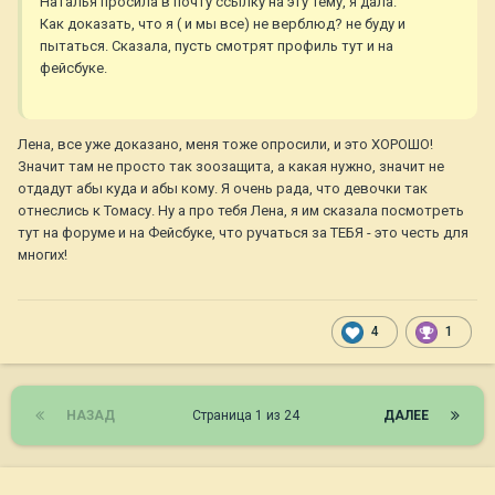
Наталья просила в почту ссылку на эту тему, я дала.
Как доказать, что я ( и мы все) не верблюд? не буду и
пытаться. Сказала, пусть смотрят профиль тут и на
фейсбуке.
Лена, все уже доказано, меня тоже опросили, и это ХОРОШО!
Значит там не просто так зоозащита, а какая нужно, значит не
отдадут абы куда и абы кому. Я очень рада, что девочки так
отнеслись к Томасу. Ну а про тебя Лена, я им сказала посмотреть
тут на форуме и на Фейсбуке, что ручаться за ТЕБЯ - это честь для
многих!
4
1
НАЗАД
Страница 1 из 24
ДАЛЕЕ