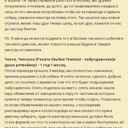
В апреле 19г. мужа перевели работать в Москву, мы дружно
погрузились и поехали, да долго, да останавливались каждые 2
часа, но это никакая не проблема чтобы из-за переезда отдавать
собаку, наверное никогда не пойму этого. Так начался наш новый
отрезок жизни. Наш друг теперь шпиц, ну как друг, кажется он нас
до сих пор боится.
P.S. Я никогда не могла подумать что в Москве так много кобелей и
так мало девочек, может я просто раньше будучи в Самаре
никогда не замечала.
Челси, Челсюха (Рената Ольбия Темпио) - лабродевочка(в
душе ротвейлер) - 1 год 1 месяц.
После переезда прошло 3 месяца, мы полностью освоились,
приняли решение о 2ой собаке. И опять хотелось сделать доброе
дело, но сошлись с мужем на том что это будет подрощенная
лабродевочка. Опять подались на авито, опять искали, нашли
пару объявлений от заводчиков и пару от частников которые
купили и теперь появилось куча причин чтобы отдать. Позвонили
по всем объявлениям из нашего списка, с последними
разговаривал муж и после подойдя ко мне сказал что нужна
девочку забирать, судя по разговору малышка должна была
стать фермой, но что-то у них пошло не так и нужно быстренько её
продать. На следующий день мы были уже в Туле и забирали её от