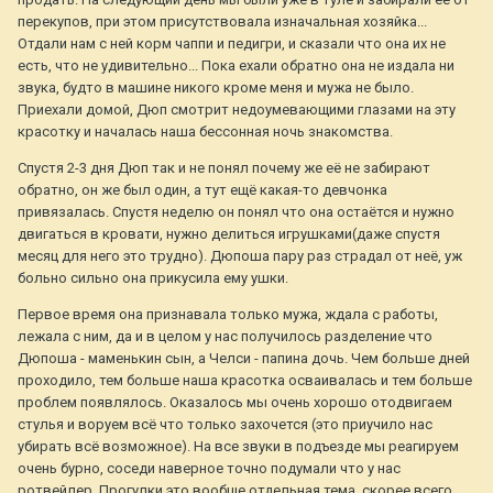
перекупов, при этом присутствовала изначальная хозяйка...
Отдали нам с ней корм чаппи и педигри, и сказали что она их не
есть, что не удивительно... Пока ехали обратно она не издала ни
звука, будто в машине никого кроме меня и мужа не было.
Приехали домой, Дюп смотрит недоумевающими глазами на эту
красотку и началась наша бессонная ночь знакомства.
Спустя 2-3 дня Дюп так и не понял почему же её не забирают
обратно, он же был один, а тут ещё какая-то девчонка
привязалась. Спустя неделю он понял что она остаётся и нужно
двигаться в кровати, нужно делиться игрушками(даже спустя
месяц для него это трудно). Дюпоша пару раз страдал от неё, уж
больно сильно она прикусила ему ушки.
Первое время она признавала только мужа, ждала с работы,
лежала с ним, да и в целом у нас получилось разделение что
Дюпоша - маменькин сын, а Челси - папина дочь. Чем больше дней
проходило, тем больше наша красотка осваивалась и тем больше
проблем появлялось. Оказалось мы очень хорошо отодвигаем
стулья и воруем всё что только захочется (это приучило нас
убирать всё возможное). На все звуки в подъезде мы реагируем
очень бурно, соседи наверное точно подумали что у нас
ротвейлер. Прогулки это вообще отдельная тема, скорее всего