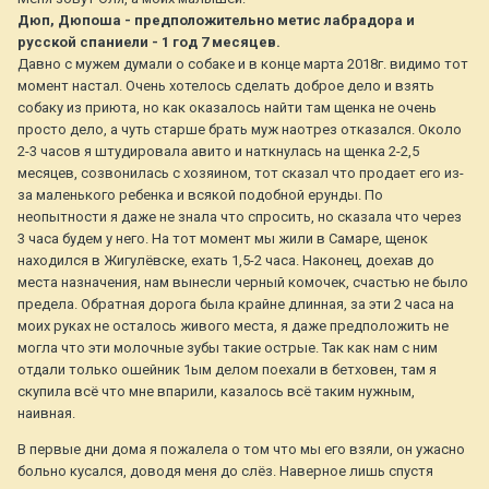
Дюп, Дюпоша - предположительно метис лабрадора и
русской спаниели - 1 год 7 месяцев.
Давно с мужем думали о собаке и в конце марта 2018г. видимо тот
момент настал. Очень хотелось сделать доброе дело и взять
собаку из приюта, но как оказалось найти там щенка не очень
просто дело, а чуть старше брать муж наотрез отказался. Около
2-3 часов я штудировала авито и наткнулась на щенка 2-2,5
месяцев, созвонилась с хозяином, тот сказал что продает его из-
за маленького ребенка и всякой подобной ерунды. По
неопытности я даже не знала что спросить, но сказала что через
3 часа будем у него. На тот момент мы жили в Самаре, щенок
находился в Жигулёвске, ехать 1,5-2 часа. Наконец, доехав до
места назначения, нам вынесли черный комочек, счастью не было
предела. Обратная дорога была крайне длинная, за эти 2 часа на
моих руках не осталось живого места, я даже предположить не
могла что эти молочные зубы такие острые. Так как нам с ним
отдали только ошейник 1ым делом поехали в бетховен, там я
скупила всё что мне впарили, казалось всё таким нужным,
наивная.
В первые дни дома я пожалела о том что мы его взяли, он ужасно
больно кусался, доводя меня до слёз. Наверное лишь спустя