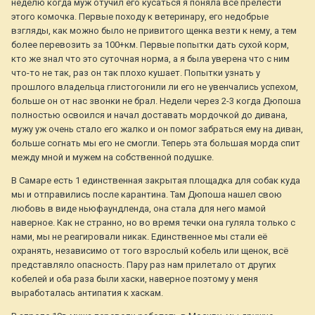
неделю когда муж отучил его кусаться я поняла все прелести
этого комочка. Первые походу к ветеринару, его недобрые
взгляды, как можно было не привитого щенка везти к нему, а тем
более перевозить за 100+км. Первые попытки дать сухой корм,
кто же знал что это суточная норма, а я была уверена что с ним
что-то не так, раз он так плохо кушает. Попытки узнать у
прошлого владельца глистогонили ли его не увенчались успехом,
больше он от нас звонки не брал. Недели через 2-3 когда Дюпоша
полностью освоился и начал доставать мордочкой до дивана,
мужу уж очень стало его жалко и он помог забраться ему на диван,
больше согнать мы его не смогли. Теперь эта большая морда спит
между мной и мужем на собственной подушке.
В Самаре есть 1 единственная закрытая площадка для собак куда
мы и отправились после карантина. Там Дюпоша нашел свою
любовь в виде ньюфаундленда, она стала для него мамой
наверное. Как не странно, но во время течки она гуляла только с
нами, мы не реагировали никак. Единственное мы стали её
охранять, независимо от того взрослый кобель или щенок, всё
представляло опасность. Пару раз нам прилетало от других
кобелей и оба раза были хаски, наверное поэтому у меня
выработалась антипатия к хаскам.