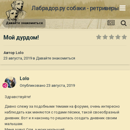
Лабрадор.ру собаки - ретриверы
Давайте знакомиться
Мой дурдом!
Автор
Lolo
23 августа, 2019
в
Давайте знакомиться
Lolo
Опубликовано
23 августа, 2019
Здравствуйте!
Давно слежу за подобными темами на форуме, очень интересно
наблюдать как меняются с годами пёсики, такой своеобразный
дневник. Вот и я наконец-то решилась создать дневник своим
малышам.
Меня зовут Оля, а моих малышей: