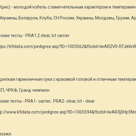
(Крис) - молодой кобель с замечательным характером и темперам
, Украины, Беларуси, Клуба, CH России, Украины, Молдовы, Грузии,
ие тесты - PRA1,2 clear, Ict carrier
tps://k9data.com/pedigree.asp?ID=1003562&fbclid=IwAR2V0-RTz
ка)- - крепкая гармоничная сука с красивой головой и отличным темп
КП, ЧРКФ, Гранд чемпион
ие тесты - PRA1- carrier, PRA2- clear, Ict - clear
p://www.k9data.com/pedigree.asp?ID=1005594&fbclid=IwAR3j0Hp5
позже.