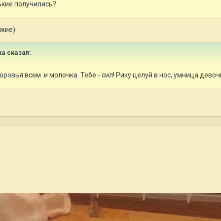
ькие получились?
ыжие)
ка
сказал:
оровья всем и молочка. Тебе - сил! Рику целуй в нос, умница девоч