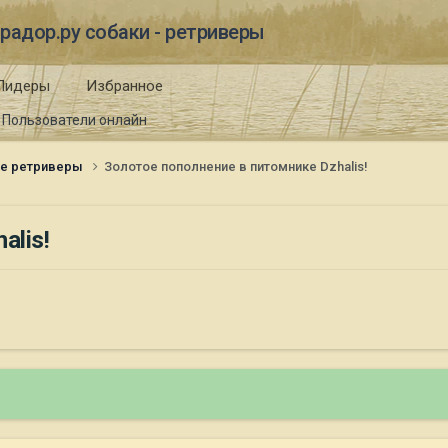
радор.ру собаки - ретриверы
Лидеры
Избранное
Пользователи онлайн
ые ретриверы
Золотое пополнение в питомнике Dzhalis!
alis!