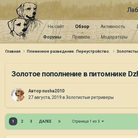
Лаб
На сайт
Обзор
Активность
Форумы
Правила
Модераторы
Главная
Племенное разведение. Переустройство.
Золотист
Золотое пополнение в питомнике Dzh
Автор
nusha2010
27 августа, 2019
в
Золотистые ретриверы
1
2
3
ДАЛЕЕ
Страница 1 из 3