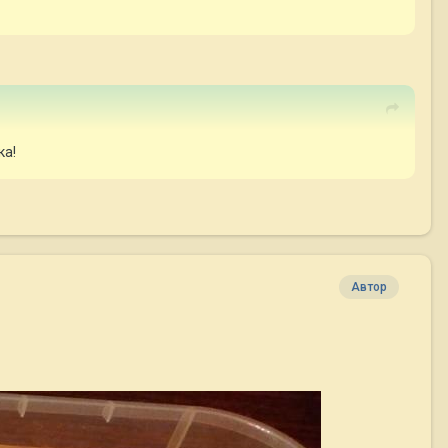
ка!
Автор