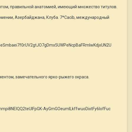
ентом, правильной анатомией, имеющий множество титулов.
 Армении, Азербайджана, Клуба. 7*Cacib, международный
kKnReSmbaei7f0rUV2gtJO7gDmx5UWPeNcpBaFRmlwKdjxUN2U
ераментом, замечательного ярко-рыжего окраса.
Nmmpi8NElQQ2teUlFpGK-AyGmGOeumlLkffwuoDixtFy6IofFuc