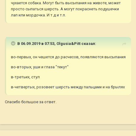
чухается собака. Могут быть высыпания на животе, может
просто сыпаться шерсть. А могут покраснеть подушечки
лап или мордочка. И т.д и т.п.
В 06.09.2019 в 07:53,
Olgusia&Pitt
сказал:
во-первых, он чешется до расчесов, появляются высыпания
во-вторых, уши и глаза "текут"
в-третьих, стул
в-четвертых, розовеет шерсть между пальцами и на брылях
Спасибо большое за ответ.