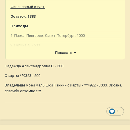
Финансовый отчет.
Остаток: 1383
Приходы.
1. Павел Пингарев. Санкт-Петербург. 1000
2. Галина А. - 500
Показать
3. Михайлова О. ( Г. Орел) - 1000
4. С карты***3429- 500
Надежда Александровна С. - 500
5. Виктория (с форума) - 1500
С карты **9353 - 500
ИТОГО: 5883
Владельцы моей малышки Пэнни - с карты - **4922 - 3000. Оксана,
спасибо огромное!!!!
1