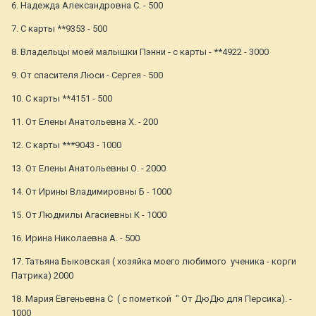
6. Надежда Александровна С. - 500
7. С карты **9353 - 500
8. Владельцы моей малышки Пэнни - с карты - **4922 - 3000
9. От спасителя Люси - Сергея - 500
10. С карты **4151 - 500
11. От Елены Анатольевна Х. - 200
12. С карты ***9043 - 1000
13. От Елены Анатольевны О. - 2000
14. От Ирины Владимировны Б - 1000
15. От Людмилы Агасиевны К - 1000
16. Ирина Николаевна А. - 500
17. Татьяна Быковская ( хозяйка моего любимого ученика - корги
Патрика) 2000
18. Мария Евгеньевна С ( с пометкой " От ДюДю для Персика). -
1000