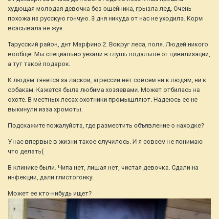
худющая молодая девочка без ошейника, грызла лед. Очень
похожа на русскую гончую. 3 дня никуда от нас не уходила. Корм
всасывала не жуя.
Тарусский район, днт Марфино 2. Вокруг леса, поля. Людей никого
вообще. Мы специально уехали в глушь подальше от цивилизации,
а тут такой подарок.
К людям тянется за лаской, агрессии нет совсем ни к людям, ни к
собакам. Кажется была любима хозяевами. Может отбилась на
охоте. В местных лесах охотники промышляют. Надеюсь ее не
выкинули изза хромоты.
Подскажите пожалуйста, где разместить объявление о находке?
У нас впервые в жизни такое случилось. И я совсем не понимаю
что делать(
В клинике были. Чипа нет, лишая нет, чистая девочка. Сдали на
инфекции, дали глистогонку.
Может ее кто-нибудь ищет?