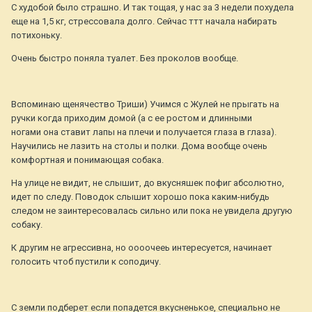
С худобой было страшно. И так тощая, у нас за 3 недели похудела
еще на 1,5 кг, стрессовала долго. Сейчас ттт начала набирать
потихоньку.
Очень быстро поняла туалет. Без проколов вообще.
Вспоминаю щенячество Триши) Учимся с Жулей не прыгать на
ручки когда приходим домой (а с ее ростом и длинными
ногами она ставит лапы на плечи и получается глаза в глаза).
Научились не лазить на столы и полки. Дома вообще очень
комфортная и понимающая собака.
На улице не видит, не слышит, до вкусняшек пофиг абсолютно,
идет по следу. Поводок слышит хорошо пока каким-нибудь
следом не заинтересовалась сильно или пока не увидела другую
собаку.
К другим не агрессивна, но оооочееь интересуется, начинает
голосить чтоб пустили к соподичу.
С земли подберет если попадется вкусненькое, специально не