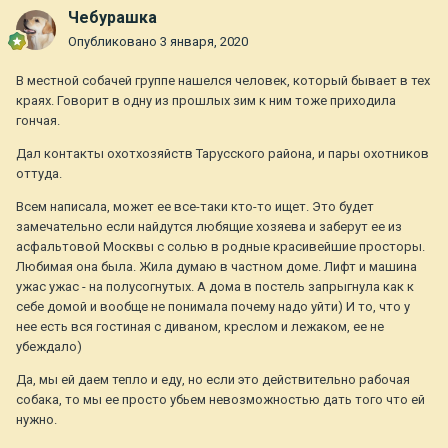
Чебурашка
Опубликовано
3 января, 2020
В местной собачей группе нашелся человек, который бывает в тех
краях. Говорит в одну из прошлых зим к ним тоже приходила
гончая.
Дал контакты охотхозяйств Тарусского района, и пары охотников
оттуда.
Всем написала, может ее все-таки кто-то ищет. Это будет
замечательно если найдутся любящие хозяева и заберут ее из
асфальтовой Москвы с солью в родные красивейшие просторы.
Любимая она была. Жила думаю в частном доме. Лифт и машина
ужас ужас - на полусогнутых. А дома в постель запрыгнула как к
себе домой и вообще не понимала почему надо уйти) И то, что у
нее есть вся гостиная с диваном, креслом и лежаком, ее не
убеждало)
Да, мы ей даем тепло и еду, но если это действительно рабочая
собака, то мы ее просто убьем невозможностью дать того что ей
нужно.