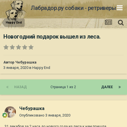
Лабрадор.ру собаки - ретриверы
Happy End
Новогодний подарок вышел из леса.
Автор
Чебурашка
3 января, 2020
в
Happy End
НАЗАД
Страница 1 из 2
ДАЛЕЕ
Чебурашка
Опубликовано
3 января, 2020
31 декабря за 2 часа до нового года из леса к нам пришла