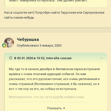
знают..наверняка потерялась.. они далеко убегают.
Нас в соцсетях нет( Попробую найти Тарусские или Серпуховские
сайты какие-нибудь
Чебурашка
Опубликовано
3 января, 2020
В 03.01.2020 в 10:52,
Interalta
сказал:
Мы где-то в начале декабря в Филевском парке встречали
мужика с очень похожей худющей собакой. Он нам
рассказал, что это русская гончая, хоз очень увлеченный и
очень странный (болезненно-странный, я бы сказала), но я
вот с тех пор ни его, ни собаку не встречала.
Маловероятно, что он, хотя худоба собаки очень
примечательная. Ошейник не помню, к сожалению.
Показать