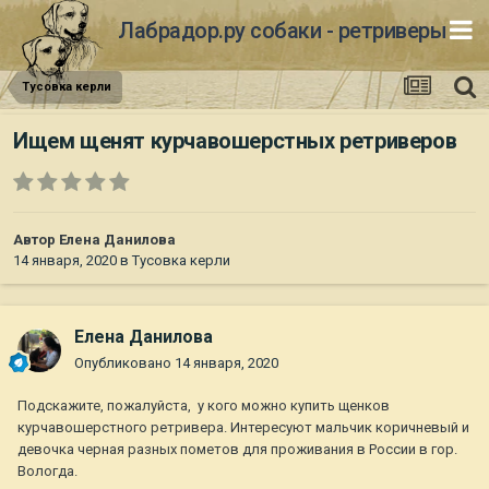
Лабрадор.ру собаки - ретриверы
Тусовка керли
Ищем щенят курчавошерстных ретриверов
Автор
Елена Данилова
14 января, 2020
в
Тусовка керли
Елена Данилова
Опубликовано
14 января, 2020
Подскажите, пожалуйста, у кого можно купить щенков
курчавошерстного ретривера. Интересуют мальчик коричневый и
девочка черная разных пометов для проживания в России в гор.
Вологда.