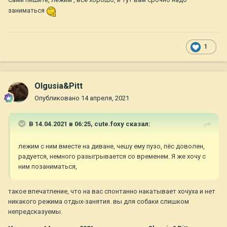
занятиями?
заниматься
Приведу в пример сегодняшнюю ситуацию: лежим с ним
вместе на диване, чешу ему пузо, пёс доволен, радуется,
немного разыгрывается со временем. Я же хочу с ним
1
позаниматься, встаю, беру лакомства, зову его, и он сразу
же напрягается, очень-очень неохотно идёт. Далее говорю
другие команды, а собак бежит в дальний угол квартиры и
забивается туда с прижатыми ушами.
Olgusia&Pitt
Я совсем в недоумении, помогите, пожалуйста, разобраться.
Опубликовано
14 апреля, 2021
И заранее всем спасибо!
В 14.04.2021 в 06:25,
cute.foxy
сказал:
лежим с ним вместе на диване, чешу ему пузо, пёс доволен,
радуется, немного разыгрывается со временем. Я же хочу с
ним позаниматься,
такое впечатление, что на вас спонтанно накатывает хочуха и нет
никакого режима отдых-занятия. вы для собаки слишком
непредсказуемы.