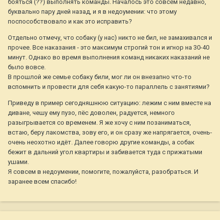
бояться (??) выполнять команды. Началось это совсем недавно,
буквально пару дней назад, и я в недоумении: что этому
поспособствовало и как это исправить?
Отдельно отмечу, что собаку (у нас) никто не бил, не замахивался и
прочее. Все наказания - это максимум строгий тон и игнор на 30-40
минут. Однако во время выполнения команд никаких наказаний не
было вовсе.
В прошлой же семье собаку били, мог ли он внезапно что-то
вспомнить и провести для себя какую-то параллель с занятиями?
Приведу в пример сегодняшнюю ситуацию: лежим с ним вместе на
диване, чешу ему пузо, пёс доволен, радуется, немного
разыгрывается со временем. Я же хочу с ним позаниматься,
встаю, беру лакомства, зову его, и он сразу же напрягается, очень-
очень неохотно идёт. Далее говорю другие команды, а собак
бежит в дальний угол квартиры и забивается туда с прижатыми
ушами.
Я совсем в недоумении, помогите, пожалуйста, разобраться. И
заранее всем спасибо!