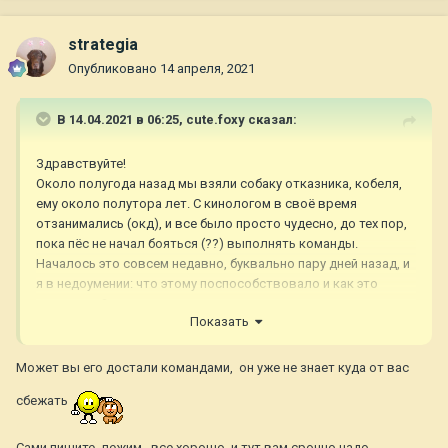
strategia
Опубликовано
14 апреля, 2021
В 14.04.2021 в 06:25,
cute.foxy
сказал:
Здравствуйте!
Около полугода назад мы взяли собаку отказника, кобеля,
ему около полутора лет. С кинологом в своё время
отзанимались (окд), и все было просто чудесно, до тех пор,
пока пёс не начал бояться (??) выполнять команды.
Началось это совсем недавно, буквально пару дней назад, и
я в недоумении: что этому поспособствовало и как это
исправить?
Показать
Отдельно отмечу, что собаку (у нас) никто не бил, не
замахивался и прочее. Все наказания - это максимум строгий
Может вы его достали командами, он уже не знает куда от вас
тон и игнор на 30-40 минут. Однако во время выполнения
команд никаких наказаний не было вовсе.
сбежать
В прошлой же семье собаку били, мог ли он внезапно что-то
вспомнить и провести для себя какую-то параллель с
Сами пишите, лежим , все хорошо, и тут вам срочно надо