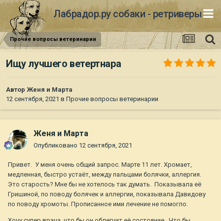
Лабрадор.ру собаки - ретриверы
Прочие вопросы ветеринарии
Ищу лучшего ветертнара
Автор
Женя и Марта
12 сентября, 2021
в
Прочие вопросы ветеринарии
Женя и Марта
Опубликовано
12 сентября, 2021
Привет. У меня очень общий запрос. Марте 11 лет. Хромает,
медленная, быстро устаёт, между пальцами болячки, аллергия.
Это старость? Мне бы не хотелось так думать. Показывала её
Гришиной, по поводу болячек и аллергии, показывала Давидову
по поводу хромоты. Прописанное ими лечение не помогло.
Хочу супер врача, что бы он облегчит её состояние. Что бы