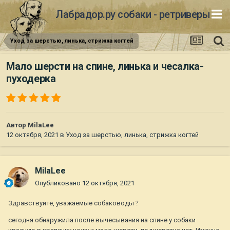
Лабрадор.ру собаки - ретриверы
Уход за шерстью, линька, стрижка когтей
Мало шерсти на спине, линька и чесалка-
пуходерка
Автор
MilaLee
12 октября, 2021
в
Уход за шерстью, линька, стрижка когтей
MilaLee
Опубликовано
12 октября, 2021
Здравствуйте, уважаемые собаководы
?
сегодня обнаружила после вычесывания на спине у собаки