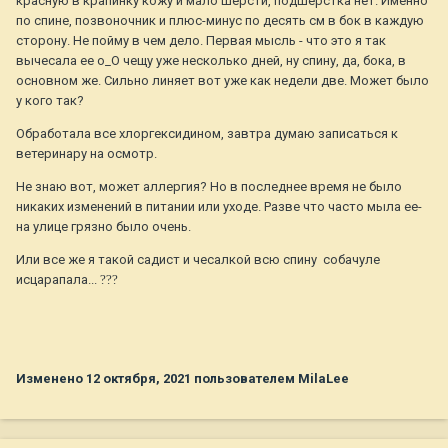
красную в крапинку кожу и мало шерсти, подшерстка нет. Именно
по спине, позвоночник и плюс-минус по десять см в бок в каждую
сторону. Не пойму в чем дело. Первая мысль - что это я так
вычесала ее о_О чещу уже несколько дней, ну спину, да, бока, в
основном же. Сильно линяет вот уже как недели две. Может было
у кого так?
Обработала все хлоргексидином, завтра думаю записаться к
ветеринару на осмотр.
Не знаю вот, может аллергия? Но в последнее время не было
никаких изменений в питании или уходе. Разве что часто мыла ее-
на улице грязно было очень.
Или все же я такой садист и чесалкой всю спину собачуле
исцарапала...
?
?
?
Изменено
12 октября, 2021
пользователем MilaLee