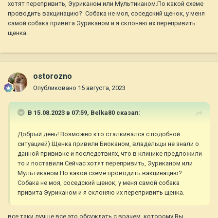
хотят перепривить, Эуриканом или Мультиканом.По какой схеме
проводить вакцинацию? Собака не моя, соседский щенок, у меня
самой собака привита Эуриканом и я склоняю их перепривить
щенка.
ostorozno
Опубликовано
15 августа, 2023
В 15.08.2023 в 07:59,
Belka80
сказал:
Добрый день! Возможно кто сталкивался с подобной
ситуацией) Щенка привили Биоканом, владельцы не знали о
данной прививке и последствиях, что в клинике предложили
то и поставили.Сейчас хотят перепривить, Эуриканом или
Мультиканом.По какой схеме проводить вакцинацию?
Собака не моя, соседский щенок, у меня самой собака
привита Эуриканом и я склоняю их перепривить щенка.
все таки лучше все это обсуждать с врачем, которому Вы