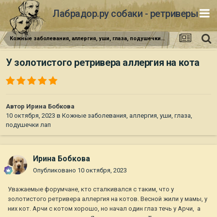
Лабрадор.ру собаки - ретриверы
Кожные заболевания, аллергия, уши, глаза, подушечки лап
У золотистого ретривера аллергия на кота
Автор
Ирина Бобкова
10 октября, 2023
в
Кожные заболевания, аллергия, уши, глаза,
подушечки лап
Ирина Бобкова
Опубликовано
10 октября, 2023
Уважаемые форумчане, кто сталкивался с таким, что у
золотистого ретривера аллергия на котов. Весной жили у мамы, у
них кот. Арчи с котом хорошо, но начал один глаз течь у Арчи, а