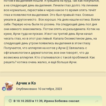
потом и выделения пошли. Я грешила на пруд. Так как покупался,
а на следующий день выделения. Лечили глаз долго. На лечении
все нормально, перестаём и через какое-то время опять течёт
глаз и появляются выделения. Это был правый глаз. Осенью
уехали в другое место. Все хорошо. На днях нашли котика. Взяли
себе. Первую ночь были по розень. На следующий день пол дня
они немного знакомились. Потом опять их разьединила. Котик на
кухне, Арчи туда не пускаю. И вот на третий день Арчи начал
чесать глаз, но в этот раз левый. Капала Окомистином день, на
следующий день утром появились выделения в этом глазу.
Получается, что аллергия на котов у Арчи (( Связалась с
офтальмологом и дерматологом, все они говорят, что да
возможна аллергия. Кто сталкивался с такой проблемой. Как
решить? котика очень жалко, и ещё больше Арчи.
Арчик и Ко
Опубликовано
10 октября, 2023
В 10.10.2023 в 11:39,
Ирина Бобкова
сказал: