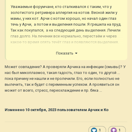
Уважаемые форумчане, кто сталкивался с таким, что у
золотистого ретривера аллергия на котов. Весной жили у
мамы, у них кот. Арчи с котом хорошо, но начал один глаз
течь у Арчи, а потом и выделения пошли. Я грешила на пруд.
Так как покупался, а на следующий день выделения. Лечили
глаз долго. На лечении все нормально, перестаём и через
какое-то время опять течёт глаз и появляются выделения.
Это был правый глаз. Осенью уехали в другое место. Все
Показать
хорошо. На днях нашли котика. Взяли себе. Первую ночь
были по розень. На следующий день пол дня они немного
знакомились. Потом опять их разьединила. Котик на кухне,
Может совпадение? А проверяли Арчика на инфекции (смывы)? У
Арчи туда не пускаю. И вот на третий день Арчи начал
нас был микоплазмоз, такая гадость, глаз то один, то другой ...
чесать глаз, но в этот раз левый. Капала Окомистином день,
пока причину не нашли и не пролечили. Его, если полностью не
на следующий день утром появились выделения в этом
вылечить, так и будет с переменным успехом. А проявиться он
глазу. Получается, что аллергия на котов у Арчи (( Связалась
может от всего, стресс, переохлаждение и пр. бяка ...
с офтальмологом и дерматологом, все они говорят, что да
возможна аллергия. Кто сталкивался с такой проблемой.
Как решить? котика очень жалко, и ещё больше Арчи.
Изменено
10 октября, 2023
пользователем Арчик и Ко
1
1