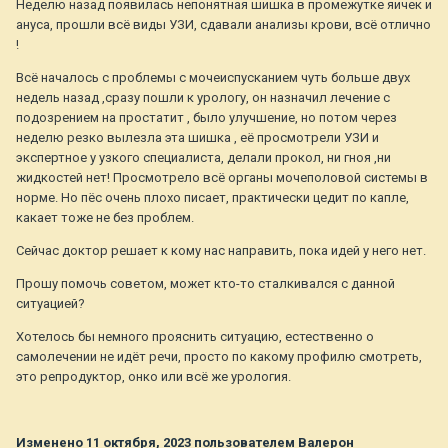
Неделю назад появилась непонятная шишка в промежутке яичек и
ануса, прошли всё виды УЗИ, сдавали анализы крови, всё отлично
!
Всё началось с проблемы с мочеиспусканием чуть больше двух
недель назад ,сразу пошли к урологу, он назначил лечение с
подозрением на простатит , было улучшение, но потом через
неделю резко вылезла эта шишка , её просмотрели УЗИ и
экспертное у узкого специалиста, делали прокол, ни гноя ,ни
жидкостей нет! Просмотрело всё органы мочеполовой системы в
норме. Но пёс очень плохо писает, практически цедит по капле,
какает тоже не без проблем.
Сейчас доктор решает к кому нас направить, пока идей у него нет.
Прошу помочь советом, может кто-то сталкивался с данной
ситуацией?
Хотелось бы немного прояснить ситуацию, естественно о
самолечении не идёт речи, просто по какому профилю смотреть,
это репродуктор, онко или всё же урология.
Изменено
11 октября, 2023
пользователем Валерон