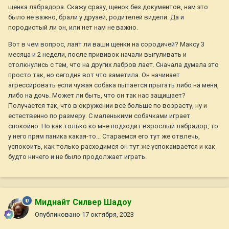
щенка лабрадора. Скажу сразу, щенок без документов, нам это
было не важно, брали у друзей, родителей видели. Да и
породистый ли он, или нет нам не важно.
Вот в чем вопрос, лаят ли ваши щенки на сородичей? Максу 3
месяца и 2 недели, после прививок начали выгуливать и
столкнулись с тем, что на других лабров лает. Сначала думала это
просто так, но сегодня вот что заметила. Он начинает
агрессировать если чужая собака пытается прыгать либо на меня,
либо на дочь. Может ли быть, что он так нас защищает?
Получается так, что в окружении все больше по возрасту, ну и
естественно по размеру. С маленькими собачками играет
спокойно. Но как только ко мне подходит взрослый лабрадор, то
у него прям паника какая-то... Стараемся его тут же отвлечь,
успокоить, как только расходимся он тут же успокаивается и как
будто ничего и не было продолжает играть.
Миднайт Силвер Шадоу
Опубликовано
17 октября, 2023