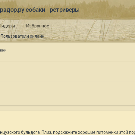
радор.ру собаки - ретриверы
Лидеры
Избранное
Пользователи онлайн
жки
нцузского бульдога. Плиз, подскажите хорошие питомники этой по