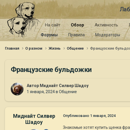
Лаб
На сайт
Обзор
Активность
Форумы
Правила
Модераторы
Главная
О разном
Жизнь
Общение
Французские бульдо
Французские бульдожки
Автор
Миднайт Силвер Шадоу
1 января, 2024
в
Общение
Миднайт Силвер
Опубликовано
1 января, 2024
Шадоу
Знакомые хотят купить щенка фра