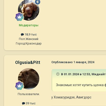
Модераторы
18,9 тыс
Пол:
Женский
Город:
Краснодар
Olgusia&Pitt
Опубликовано
1 января, 2024
В 01.01.2024 в 12:53,
Миднайт
Знакомые хотят купить щенка ф
Пользователи.
у Хомасуридзе, Авигдорс
39 тыс