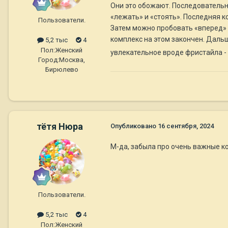
Они это обожают. Последовательно
«лежать» и «стоять». Последняя к
Пользователи.
Затем можно пробовать «вперед» и
комплекс на этом закончен. Даль
5,2 тыс
4
Пол:
Женский
увлекательное вроде фристайла -
Город:
Москва,
Бирюлево
тётя Нюра
Опубликовано
16 сентября, 2024
М-да, забыла про очень важные 
Пользователи.
5,2 тыс
4
Пол:
Женский