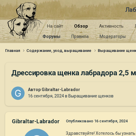
Лаб
На сайт
Обзор
Активность
Форумы
Правила
Модераторы
Главная
Содержание, уход, выращивание
Выращивание щен
Дрессировка щенка лабрадора 2,5 м
Автор
Gibraltar-Labrador
16 сентября, 2024
в
Выращивание щенков
Gibraltar-Labrador
Опубликовано
16 сентября, 2024
Здравствуйте! Хотелось бы узнать