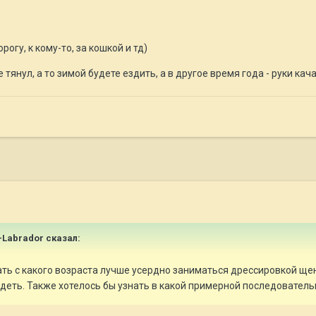
огу, к кому-то, за кошкой и тд)
тянул, а то зимой будете ездить, а в другое время года - руки кача
r-Labrador
сказал:
ать с какого возраста лучше усердно заниматься дрессировкой ще
идеть. Также хотелось бы узнать в какой примерной последовател