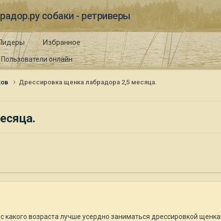
радор.ру собаки - ретриверы
Лидеры
Избранное
Пользователи онлайн
ков
Дрессировка щенка лабрадора 2,5 месяца.
есяца.
 с какого возраста лучше усердно заниматься дрессировкой щенка