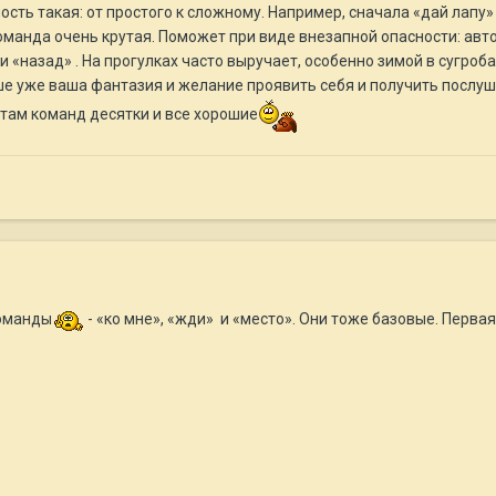
сть такая: от простого к сложному. Например, сначала «дай лапу» 
оманда очень крутая. Поможет при виде внезапной опасности: авто
 «назад» . На прогулках часто выручает, особенно зимой в сугро
ше уже ваша фантазия и желание проявить себя и получить послуш
 там команд десятки и все хорошие
команды
- «ко мне», «жди» и «место». Они тоже базовые. Перва