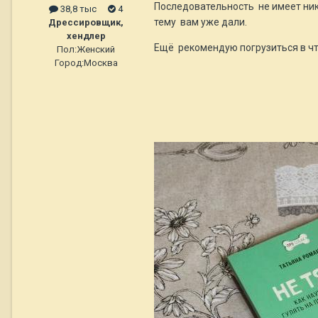
Последовательность не имеет ника
38,8 тыс
4
тему вам уже дали.
Дрессировщик,
хендлер
Ещё рекомендую погрузиться в чт
Пол:
Женский
Город:
Москва