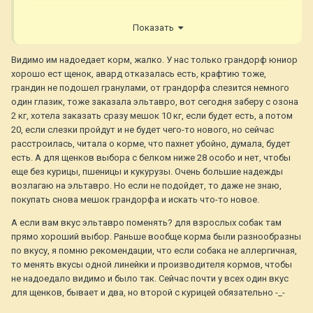
Показать
Видимо им надоедает корм, жалко. У нас только грандорф юниор
хорошо ест щенок, авард отказалась есть, крафтию тоже,
грандин не подошел гранулами, от грандорфа слезится немного
один глазик, тоже заказала эльтавро, вот сегодня заберу с озона
2 кг, хотела заказать сразу мешок 10 кг, если будет есть, а потом
20, если слезки пройдут и не будет чего-то нового, но сейчас
расстроилась, читала о корме, что пахнет убойно, думала, будет
есть. А для щенков выбора с белком ниже 28 особо и нет, чтобы
еще без курицы, пшеницы и кукурузы. Очень большие надежды
возлагаю на эльтавро. Но если не подойдет, то даже не знаю,
покупать снова мешок грандорфа и искать что-то новое.
А если вам вкус эльтавро поменять? для взрослых собак там
прямо хороший выбор. Раньше вообще корма были разнообразны
по вкусу, я помню рекомендации, что если собака не аллергичная,
то менять вкусы одной линейки и производителя кормов, чтобы
не надоедало видимо и было так. Сейчас почти у всех один вкус
для щенков, бывает и два, но второй с курицей обязательно -_-