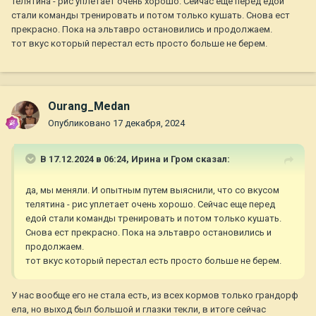
телятина - рис уплетает очень хорошо. Сейчас еще перед едой
стали команды тренировать и потом только кушать. Снова ест
А если вам вкус эльтавро поменять? для взрослых собак
прекрасно. Пока на эльтавро остановились и продолжаем.
там прямо хороший выбор. Раньше вообще корма были
тот вкус который перестал есть просто больше не берем.
разнообразны по вкусу, я помню рекомендации, что если
собака не аллергичная, то менять вкусы одной линейки и
производителя кормов, чтобы не надоедало видимо и было
так. Сейчас почти у всех один вкус для щенков, бывает и два,
Ourang_Medan
но второй с курицей обязательно -_-
Опубликовано
17 декабря, 2024
В 17.12.2024 в 06:24,
Ирина и Гром
сказал:
да, мы меняли. И опытным путем выяснили, что со вкусом
телятина - рис уплетает очень хорошо. Сейчас еще перед
едой стали команды тренировать и потом только кушать.
Снова ест прекрасно. Пока на эльтавро остановились и
продолжаем.
тот вкус который перестал есть просто больше не берем.
У нас вообще его не стала есть, из всех кормов только грандорф
ела, но выход был большой и глазки текли, в итоге сейчас