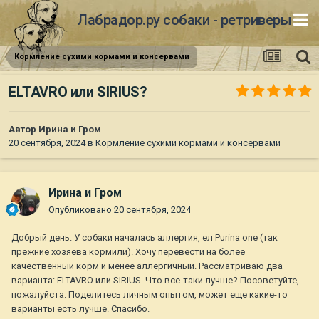
Лабрадор.ру собаки - ретриверы
Кормление сухими кормами и консервами
ELTAVRO или SIRIUS?
Автор
Ирина и Гром
20 сентября, 2024
в
Кормление сухими кормами и консервами
Ирина и Гром
Опубликовано
20 сентября, 2024
Добрый день. У собаки началась аллергия, ел Purina one (так
прежние хозяева кормили). Хочу перевести на более
качественный корм и менее аллергичный. Рассматриваю два
варианта: ELTAVRO или SIRIUS. Что все-таки лучше? Посоветуйте,
пожалуйста. Поделитесь личным опытом, может еще какие-то
варианты есть лучше. Спасибо.