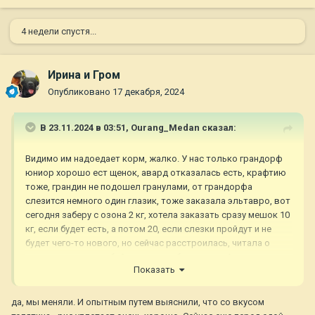
4 недели спустя...
Ирина и Гром
Опубликовано
17 декабря, 2024
В 23.11.2024 в 03:51,
Ourang_Medan
сказал:
Видимо им надоедает корм, жалко. У нас только грандорф
юниор хорошо ест щенок, авард отказалась есть, крафтию
тоже, грандин не подошел гранулами, от грандорфа
слезится немного один глазик, тоже заказала эльтавро, вот
сегодня заберу с озона 2 кг, хотела заказать сразу мешок 10
кг, если будет есть, а потом 20, если слезки пройдут и не
будет чего-то нового, но сейчас расстроилась, читала о
корме, что пахнет убойно, думала, будет есть. А для щенков
Показать
выбора с белком ниже 28 особо и нет, чтобы еще без курицы,
пшеницы и кукурузы. Очень большие надежды возлагаю на
эльтавро. Но если не подойдет, то даже не знаю, покупать
да, мы меняли. И опытным путем выяснили, что со вкусом
снова мешок грандорфа и искать что-то новое.