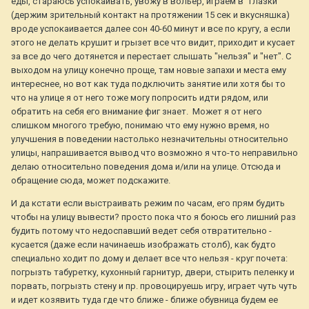
еды, стараюсь успокаивать, увожу в вольер, играем в "глазки"
(держим зрительный контакт на протяжении 15 сек и вкусняшка)
вроде успокаивается далее сон 40-60 минут и все по кругу, а если
этого не делать крушит и грызет все что видит, приходит и кусает
за все до чего дотянется и перестает слышать "нельзя" и "нет". С
выходом на улицу конечно проще, там новые запахи и места ему
интереснее, но вот как туда подключить занятие или хотя бы то
что на улице я от него тоже могу попросить идти рядом, или
обратить на себя его внимание фиг знает. Может я от него
слишком многого требую, понимаю что ему нужно время, но
улучшения в поведении настолько незначительны относительно
улицы, напрашивается вывод что возможно я что-то неправильно
делаю относительно поведения дома и/или на улице. Отсюда и
обращение сюда, может подскажите.
И да кстати если выстраивать режим по часам, его прям будить
чтобы на улицу вывести? просто пока что я боюсь его лишний раз
будить потому что недоспавший ведет себя отвратительно -
кусается (даже если начинаешь изображать столб), как будто
специально ходит по дому и делает все что нельзя - круг почета:
погрызть табуретку, кухонный гарнитур, двери, стырить пеленку и
порвать, погрызть стену и пр. провоцируешь игру, играет чуть чуть
и идет козявить туда где что ближе - ближе обувница будем ее