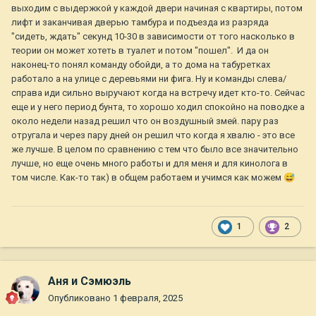
выходим с выдержкой у каждой двери начиная с квартиры, потом
лифт и заканчивая дверью тамбура и подъезда из разряда
"сидеть, ждать" секунд 10-30 в зависимости от того насколько в
теории он может хотеть в туалет и потом "пошел". И да он
наконец-то понял команду обойди, а то дома на табуретках
работало а на улице с деревьями ни фига. Ну и команды слева/
справа иди сильно выручают когда на встречу идет кто-то. Сейчас
еще и у него период бунта, то хорошо ходил спокойно на поводке а
около недели назад решил что он воздушный змей. пару раз
отругала и через пару дней он решил что когда я хвалю - это все
же лучше. В целом по сравнению с тем что было все значительно
лучше, но еще очень много работы и для меня и для кинолога в
том числе. Как-то так) в общем работаем и учимся как можем
😅
1
2
Аня и Сэмюэль
Опубликовано
1 февраля, 2025