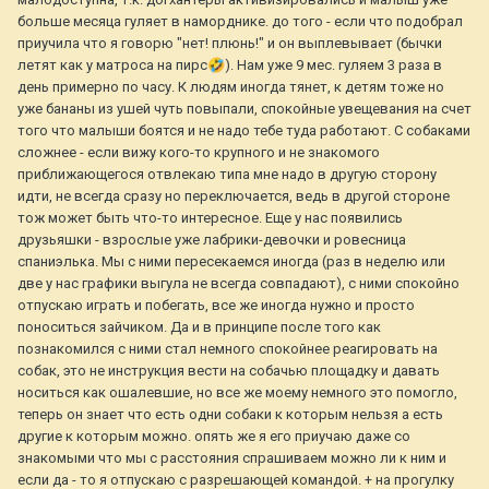
больше месяца гуляет в наморднике. до того - если что подобрал
приучила что я говорю "нет! плюнь!" и он выплевывает (бычки
летят как у матроса на пирс
🤣
). Нам уже 9 мес. гуляем 3 раза в
день примерно по часу. К людям иногда тянет, к детям тоже но
уже бананы из ушей чуть повыпали, спокойные увещевания на счет
того что малыши боятся и не надо тебе туда работают. С собаками
сложнее - если вижу кого-то крупного и не знакомого
приближающегося отвлекаю типа мне надо в другую сторону
идти, не всегда сразу но переключается, ведь в другой стороне
тож может быть что-то интересное. Еще у нас появились
друзьяшки - взрослые уже лабрики-девочки и ровесница
спаниэлька. Мы с ними пересекаемся иногда (раз в неделю или
две у нас графики выгула не всегда совпадают), с ними спокойно
отпускаю играть и побегать, все же иногда нужно и просто
поноситься зайчиком. Да и в принципе после того как
познакомился с ними стал немного спокойнее реагировать на
собак, это не инструкция вести на собачью площадку и давать
носиться как ошалевшие, но все же моему немного это помогло,
теперь он знает что есть одни собаки к которым нельзя а есть
другие к которым можно. опять же я его приучаю даже со
знакомыми что мы с расстояния спрашиваем можно ли к ним и
если да - то я отпускаю с разрешающей командой. + на прогулку