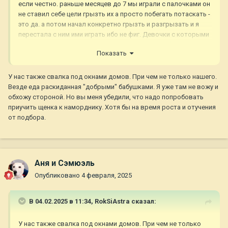
если честно. раньше месяцев до 7 мы играли с палочками он
не ставил себе цели грызть их а просто побегать потаскать -
это да. а потом начал конкретно грызть и разгрызать и я
перестала с ним ими играть ибо не фиг. Девочки с которыми
периодически гуляем играют и с палочками и с бутылками
Показать
(одна прям пока не разгрызет у нее хозяин не забирает), но
мне как то не оч это нравится. Наверное потому что собака
первая и я паникер, но как то ссыкатно. просто погонять
У нас также свалка под окнами домов. При чем не только нашего.
бутылку могу дать а конкретно разгрызать не даю. По мне
Везде еда раскиданная "добрыми" бабушками. Я уже там не вожу и
так лучше пулер с собой взять или канатик с мячиком и с
обхожу стороной. Но вы меня убедили, что надо попробовать
ними играть, на худой конец можно смерзшийся снег сейчас
приучить щенка к наморднику. Хотя бы на время роста и отучения
вместо мячика покидать. по части подбора еды - у нас
от подбора.
жители одного из подъездов выбрасывают пищевой мусор
прям в окно
😑
Вроде взрослые под 50, а такой херней
страдают, но да не о том. Мелкий несколько раз там
подбирал то кости куриные то картошку, короче всякое г.. и
Аня и Сэмюэль
у него тоже тормоза отключались и нельзя не всегда
Опубликовано
4 февраля, 2025
слышал, потому и в наморднике гуляет. Тут выбор лично
каждого, но мой даже в наморднике недавно под окнами
нашел сырники в пакете и ни в какую не хотел от них уходить
В 04.02.2025 в 11:34,
RokSiAstra
сказал:
потому что "сожрать нельзя оставить", чем лишний раз
убедил в правильности выбора. Без него я бы и из пасточки
У нас также свалка под окнами домов. При чем не только
достать не успела, он бы даже подмороженные смел со