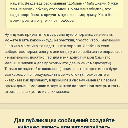
нашего. Везде еда раскиданная "добрыми" бабушками. Я уже
скоростью света.
там не вожу и обхожу стороной. Но вы меня убедили, что
надо попробовать приучить щенка к наморднику. Хотя бы на
время роста и отучения от подбора.
Ну я думаю приучать то все равно нужно пораньше начинать,
можете взять какой-нибудь не жесткий, просто чтобы маленький
знал что могут что-то надеть и это хорошо. Особенно если
соберетесь нормативы угс или окд, ну и так собакен то вырастает
не маленький, понятно что для меня допустим мой Сэм - это
малыш и зайчик а для прохожих это давно 26 кг медвежути).
Только не надевайте насильно (понимаю что скорее всего будет
все хорошо, но предупредить все же стоит), посмотрите в
интернете как приучают, в принципе я своему надевала первое
время дома намордник с вкусняшкой положенной внутрь и когти
стригла пока жует или лапки мазала.
Для публикации сообщений создайте
учётную запись или авторизуйтесь