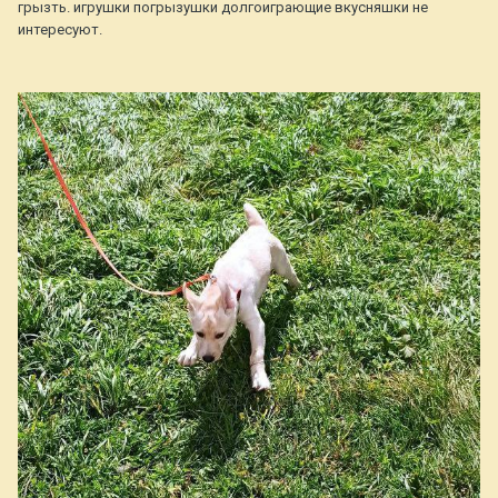
грызть. игрушки погрызушки долгоиграющие вкусняшки не
интересуют.