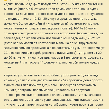
ходить по улице до фига получается - утро 6-7ч (как проснется) 30-
50 минут (энергия бьет через край домой если только на руках
заносить) дома после этого еще на ушах стоит, налетает кусается,
не слушает ничего; 12-13ч 30 минут в среднем (после прогулки
дома уже более спокойный и управляемый, заниматься может,
может немного поиграть перекусить и спать); 16-17ч 30 минут
примерно смотрим по состоянию и настроению (нормально дома
себя ведет, поиграли чутка, позанимались и отдыхать); 20-21-22
(тут в зависимости от настроения малыша ориентируемся по
времени+если он проснулся а я не доготовила ужин то ждет минут
20, я заканчиваю в турбо режиме и идем гулять) тут гуляем от 20
до 50 минут. А ну и если вышли часов в 8 вечером и ненадолго, то
можем выйти и часов в 11 дополнительно, чтобы ночью лучше
спал.
я просто умом понимаю что по объему прогулок это дофигище
конечно, но что с ним делать не знаю - без прогулок дома просто
тушите свет что происходит, малыш проснулся потискались
немного, поиграли, позанимались, казалось бы подустал,
концентрация падает, команды сидеть / лежать путать начинает,
отстаешь осторожненько успокаиваешь хвалишь идешь кормить
и у него просыпается энергия кота Бориса - хочет носиться после