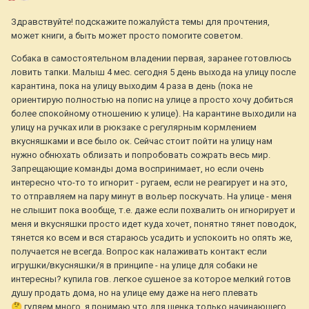
Здравствуйте! подскажите пожалуйста темы для прочтения,
может книги, а быть может просто помогите советом.
Собака в самостоятельном владении первая, заранее готовлюсь
ловить тапки. Малыш 4 мес. сегодня 5 день выхода на улицу после
карантина, пока на улицу выходим 4 раза в день (пока не
ориентирую полностью на попис на улице а просто хочу добиться
более спокойному отношению к улице). На карантине выходили на
улицу на ручках или в рюкзаке с регулярным кормлением
вкусняшками и все было ок. Сейчас стоит пойти на улицу нам
нужно обнюхать облизать и попробовать сожрать весь мир.
Запрещающие команды дома воспринимает, но если очень
интересно что-то то игнорит - ругаем, если не реагирует и на это,
то отправляем на пару минут в вольер поскучать. На улице - меня
не слышит пока вообще, т.е. даже если похвалить он игнорирует и
меня и вкусняшки просто идет куда хочет, понятно тянет поводок,
тянется ко всем и вся стараюсь усадить и успокоить но опять же,
получается не всегда. Вопрос как налаживать контакт если
игрушки/вкусняшки/я в принципе - на улице для собаки не
интересны? купила гов. легкое сушеное за которое мелкий готов
душу продать дома, но на улице ему даже на него плевать
🤔
гуляем много, я понимаю что для щенка только начинающего