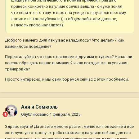
шишку и поиграли немного в поймай принеси, правда с
принеси конкретно на улице осечка вышла - он уже понял
что если что-то тянуть в рот на улице то я ругаюсь поэтому
ловил и пытался убежать)) в общем работаем дальше,
надеюсь скоро наладится)
Доброго зимнего дня! Как у вас наладилось? Что делали? Как
изменилось поведение?
Перестал убегать от вас с шишками и другими штуками? Начал ли
песель обращать на вас внимание? и как походит ваша уличная
тренировка?
Просто интересно, и мы сами боремся сейчас с этой проблемой.
Аня и Сэмюэль
Опубликовано
1 февраля, 2025
Здравствуйте! Да знаете мелочь растет, меняется поведение и все
же в лучшую сторону. отработка команд на улице сейчас для нас
малодоступна, т.к. догхантеры активизировались и малыш уже