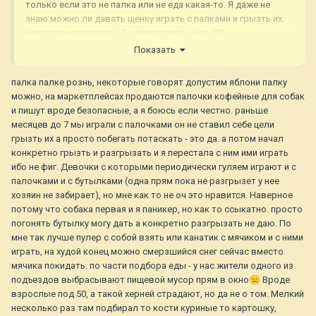
только если это не палка или не еда какая-то. Я даже не
знаю можно ли давать щенку играть с палками и грызть их.
Некоторые говорят - Да, некоторые - Нет. XD
Показать
палка палке рознь, некоторые говорят допустим яблони палку
можно, на маркетплейсах продаются палочки кофейные для собак
и пишут вроде безопасные, а я боюсь если честно. раньше
месяцев до 7 мы играли с палочками он не ставил себе цели
грызть их а просто побегать потаскать - это да. а потом начал
конкретно грызть и разгрызать и я перестала с ним ими играть
ибо не фиг. Девочки с которыми периодически гуляем играют и с
палочками и с бутылками (одна прям пока не разгрызет у нее
хозяин не забирает), но мне как то не оч это нравится. Наверное
потому что собака первая и я паникер, но как то ссыкатно. просто
погонять бутылку могу дать а конкретно разгрызать не даю. По
мне так лучше пулер с собой взять или канатик с мячиком и с ними
играть, на худой конец можно смерзшийся снег сейчас вместо
мячика покидать. по части подбора еды - у нас жители одного из
подъездов выбрасывают пищевой мусор прям в окно
😑
Вроде
взрослые под 50, а такой херней страдают, но да не о том. Мелкий
несколько раз там подбирал то кости куриные то картошку,