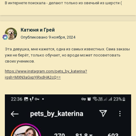
В интернете поискала - делают только из овечьей из шерсти (
Катюня и Грей
Опубликовано
9 ноября, 2024
Эта девушка, мне кажется, одна из самых известных. Сама заказы
уже не берёт, только обучает, но вроде может посоветовать
своих учеников.
https://www.instagram.com/pets_by_katerina?
igsh=MXN3aGxpYjRxdHA2cQ==