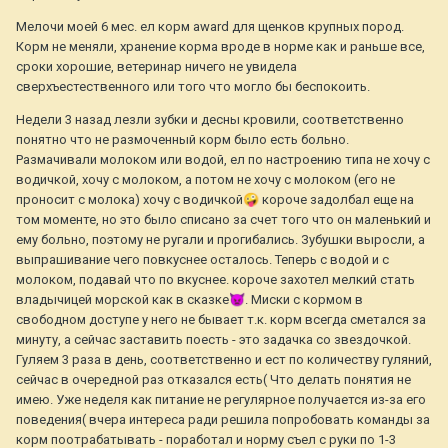
Мелочи моей 6 мес. ел корм award для щенков крупных пород.
Корм не меняли, хранение корма вроде в норме как и раньше все,
сроки хорошие, ветеринар ничего не увидела
сверхъестественного или того что могло бы беспокоить.
Недели 3 назад лезли зубки и десны кровили, соответственно
понятно что не размоченный корм было есть больно.
Размачивали молоком или водой, ел по настроению типа не хочу с
водичкой, хочу с молоком, а потом не хочу с молоком (его не
проносит с молока) хочу с водичкой
🤪
короче задолбал еще на
том моменте, но это было списано за счет того что он маленький и
ему больно, поэтому не ругали и прогибались. Зубушки выросли, а
выпрашивание чего повкуснее осталось. Теперь с водой и с
молоком, подавай что по вкуснее. короче захотел мелкий стать
владычицей морской как в сказке
👿
. Миски с кормом в
свободном доступе у него не бывает т.к. корм всегда сметался за
минуту, а сейчас заставить поесть - это задачка со звездочкой.
Гуляем 3 раза в день, соответственно и ест по количеству гуляний,
сейчас в очередной раз отказался есть( Что делать понятия не
имею. Уже неделя как питание не регулярное получается из-за его
поведения( вчера интереса ради решила попробовать команды за
корм поотрабатывать - поработал и норму съел с руки по 1-3