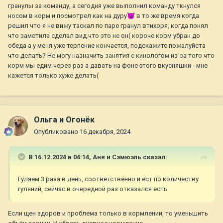
гранулы за команду, а сегодня уже выполнил команду ткнулся
носом в корм и посмотрел как на дуру
👿
в то же время когда
решил что я не вижу таскал по паре гранул втихоря, когда понял
что заметила сделал вид что это не он( короче корм убран до
обеда а у меня уже терпение кончается, подскажите пожалуйста
что делать? Не могу назначить занятия с кинологом из-за того что
корм мы едим через раз а давать на фоне этого вкусняшки - мне
кажется только хуже делать(
Ольга и Огонёк
Опубликовано
16 декабря, 2024
В 16.12.2024 в 04:14,
Аня и Сэмюэль
сказал:
Гуляем 3 раза в день, соответственно и ест по количеству
гуляний, сейчас в очередной раз отказался есть
Если щен здоров и проблема только в кормлении, то уменьшить