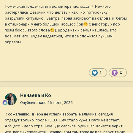
Тюменские голденисты и волонтёры молодцы!!! Немного
растерялись девочки, что делать и как, но потихоньку
разрулили ситуацию. Завтра парня забирают из отлова, и бегом
в стационар - у него большой абсцесс ( ой
🤭
С некоторых пор
прям боюсь этого слова
😀
). Вроде как и семья нашлась, кто
возьмёт его. Будем надеяться, что всё сложится лучшим
образом.
1
2
Нечаева и Ко
Опубликовано
26 июля, 2025
К сожалению, вчера не успели забрать мальчика, сегодня
отдадут только после 13.00. Ему стало хуже. Почти не встаёт.
Абсцесс - дело страшное. До сепсиса один шаг. Хочется верить,
что парень справится. Стационары там тоже не все берут таких