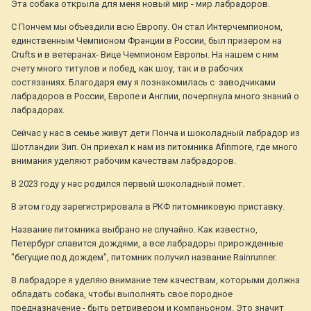
Эта собака открыла для меня новый мир - мир лабрадоров.
С Пончем мы объездили всю Европу. Он стал Интерчемпионом,
единственным Чемпионом Франции в России, был призером на
Crufts и в ветеранах- Вице Чемпионом Европы. На нашем с ним
счету много титулов и побед, как шоу, так и в рабочих
состязаниях. Благодаря ему я познакомилась с заводчиками
лабрадоров в России, Европе и Англии, почерпнула много знаний о
лабрадорах.
Сейчас у нас в семье живут дети Понча и шоколадный лабрадор из
Шотландии Зип. Он приехал к нам из питомника Afinmore, где много
внимания уделяют рабочим качествам лабрадоров.
В 2023 году у нас родился первый шоколадный помет.
В этом году зарегистрировала в РКФ питомниковую приставку.
Название питомника выбрано не случайно. Как известно,
Петербург славится дождями, а все лабрадоры прирожденные
"бегущие под дождем", питомник получил название Rainrunner.
В лабрадоре я уделяю внимание тем качествам, которыми должна
обладать собака, чтобы выполнять свое породное
предназначение - быть ретривером и компаньоном. Это значит