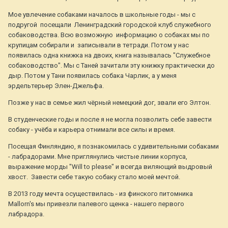
Мое увлечение собаками началось в школьные годы - мы с
подругой посещали Ленинградский городской клуб служебного
собаководства. Всю возможную информацию о собаках мы по
крупицам собирали и записывали в тетради. Потом у нас
появилась одна книжка на двоих, книга называлась "Служебное
собаководство". Мы с Таней зачитали эту книжку практически до
дыр. Потом у Тани появилась собака Чарлик, а у меня
эрдельтерьер Элен-Джельфа.
Позже у нас в семье жил чёрный немецкий дог, звали его Элтон.
В студенческие годы и после я не могла позволить себе завести
собаку - учёба и карьера отнимали все силы и время.
Посещая Финляндию, я познакомилась с удивительными собаками
- лабрадорами. Мне приглянулись чистые линии корпуса,
выражение морды "Will to please" и всегда виляющий выдровый
хвост. Завести себе такую собаку стало моей мечтой.
В 2013 году мечта осуществилась - из финского питомника
Mallorn's мы привезли палевого щенка - нашего первого
лабрадора.