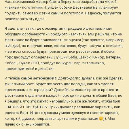
Наш неизменный мастер Света Беркутова разработала милый
«чайный» логотипчик. Лучшей собаке фестиваля мы планируем
подарить самовар с этим самым логотипом. Надеюсь, получится
реализовать эту идею.
Я сделала чатик, где с экспертами грядущего фестиваля мы
обсудили особенности «Породного чаепития». Мы решили, что на
фестивале не будут присваиваться оценки (так принято, например,
в Индии), но все участники, естественно, будут получать описания,
и во всех классах будут производиться расстановки. В обеих
породах будут определены Лучший Бэби, Щенок, Юниор, Ветеран,
Кобель, Сука и ЛПП, пройдут конкурсы пар, питомников,
производителей и династия.
И теперь самое интересное! Я долго-долго думала, как же сделать
финальный Бэст. Будет же всего две породы, как это сделать
зрелищным и интересным? Даже были мысли просто провести
фестиваль отдельно в каждой породе и не делать общий Бэст, но
я решила, что это как-то неправильно, все же любят, чтобы был
ГЛАВНЫЙ ПОБЕДИТЕЛЬ. Прикидывала различные варианты, как
сделать Бэст. И вот однажды у меня щелкнул в голове вариант,
который, думаю, понравится зрителям и участникам
😊
)). Мне
лично он очень нравится.