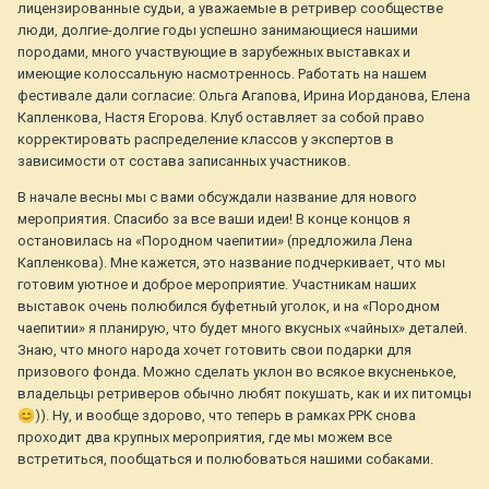
лицензированные судьи, а уважаемые в ретривер сообществе
люди, долгие-долгие годы успешно занимающиеся нашими
породами, много участвующие в зарубежных выставках и
имеющие колоссальную насмотреннось. Работать на нашем
фестивале дали согласие: Ольга Агапова, Ирина Иорданова, Елена
Капленкова, Настя Егорова. Клуб оставляет за собой право
корректировать распределение классов у экспертов в
зависимости от состава записанных участников.
В начале весны мы с вами обсуждали название для нового
мероприятия. Спасибо за все ваши идеи! В конце концов я
остановилась на «Породном чаепитии» (предложила Лена
Капленкова). Мне кажется, это название подчеркивает, что мы
готовим уютное и доброе мероприятие. Участникам наших
выставок очень полюбился буфетный уголок, и на «Породном
чаепитии» я планирую, что будет много вкусных «чайных» деталей.
Знаю, что много народа хочет готовить свои подарки для
призового фонда. Можно сделать уклон во всякое вкусненькое,
владельцы ретриверов обычно любят покушать, как и их питомцы
😊
)). Ну, и вообще здорово, что теперь в рамках РРК снова
проходит два крупных мероприятия, где мы можем все
встретиться, пообщаться и полюбоваться нашими собаками.