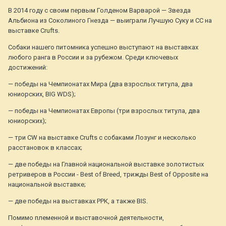
В 2014 году с своим первым Голденом Варварой — Звезда
Альбиона из Соколиного Гнезда — выиграли Лучшую Суку и СС на
выставке Crufts.
Собаки нашего питомника успешно выступают на выставках
любого ранга в России и за рубежом. Среди ключевых
достижений:
— победы на Чемпионатах Мира (два взрослых титула, два
юниорских, BIG WDS);
— победы на Чемпионатах Европы (три взрослых титула, два
юниорских);
— три CW на выставке Crufts с собаками Лозунг и несколько
расстановок в классах;
— две победы на Главной национальной выставке золотистых
ретриверов в России - Best of Breed, трижды Best of Opposite на
национальной выставке;
— две победы на выставках РРК, а также BIS.
Помимо племенной и выставочной деятельности,