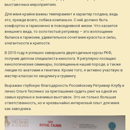
выставочных мероприятиях.
Для меня крайне важны темперамент и характер голдена, ведь
это, прежде всего, собака-компаньон. С ней должно быть
комфортно и гармонично в повседневной жизни. Что касается
внешнего вида, то золотистый ретривер – это воплощение
баланса и гармонии, удивительное сочетание красоты и силы,
элегантности и крепости.
В 2015 году я успешно завершила двухгодичные курсы РКФ,
получив диплом специалиста-кинолога. Я регулярно посещаю
кинологические семинары, посвященные нашей породе, а также
лекции по анатомии и генетике. Кроме того, я активно участвую в
мастер-классах по хендлингу и грумингу.
Выражаю глубокую благодарность Российскому Ретривер Клубу и
лично Ольге Тесленко за приглашение судить ринг на одной из
самых крупных и значимых выставок. Это не только большая
ответственность, но и чрезвычайно интересный опыт для меня
как заводчика.