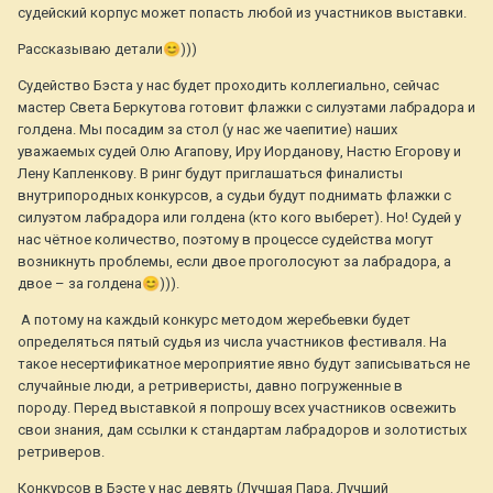
судейский корпус может попасть любой из участников выставки.
Рассказываю детали
😊
)))
Судейство Бэста у нас будет проходить коллегиально, сейчас
мастер Света Беркутова готовит флажки с силуэтами лабрадора и
голдена. Мы посадим за стол (у нас же чаепитие) наших
уважаемых судей Олю Агапову, Иру Иорданову, Настю Егорову и
Лену Капленкову. В ринг будут приглашаться финалисты
внутрипородных конкурсов, а судьи будут поднимать флажки с
силуэтом лабрадора или голдена (кто кого выберет). Но! Судей у
нас чётное количество, поэтому в процессе судейства могут
возникнуть проблемы, если двое проголосуют за лабрадора, а
двое – за голдена
😊
))).
А потому на каждый конкурс методом жеребьевки будет
определяться пятый судья из числа участников фестиваля. На
такое несертификатное мероприятие явно будут записываться не
случайные люди, а ретриверисты, давно погруженные в
породу. Перед выставкой я попрошу всех участников освежить
свои знания, дам ссылки к стандартам лабрадоров и золотистых
ретриверов.
Конкурсов в Бэсте у нас девять (Лучшая Пара, Лучший