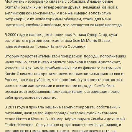
Моя жизнь неразрывно связана с собаками. В нашей семье
обитали различные четвероногие друзья: немецкая овчарка,
английский кокер-спаниель. И все же, именно золотистые
ретриверы, с их неповторимым обаянием, стали для меня
настоящей, глубокой любовью, что останется со мной навсегда.
В 2000 году в нашем доме появилась Уллиса Супер Стар, сука
золотистого ретривера, чьим отцом был Mr.Morris Staszel,
привезенный из Польши Татьяной Осокиной.
Вторым представителем этой прекрасной породы, пополнившим
нашу семью, стал Интер и Мульти Чемпион Карвин Аристократ,
известный как Симба, прибывший к нам из финского питомника
Karvin. С ним мы покорили множество выставочных рингов как в
России, так и за рубежом, что позволило установить контакты с
известными заводчиками и ценителями породы. Симба был
весьма востребованным производителем, оставившим после
себя прекрасное потомство.
В 2011 году я приняла решение зарегистрировать собственный
питомник, назвав его «Ириспрайд». Базовой сукой питомника
стала Интер и Мульти СН Юнмар Айрис, внучка Симбы и дочь Majik
Finders Keepers. . Она успешно продолжила племенную линию, и
сегодня ее потомки демонстрируют высокие результаты на