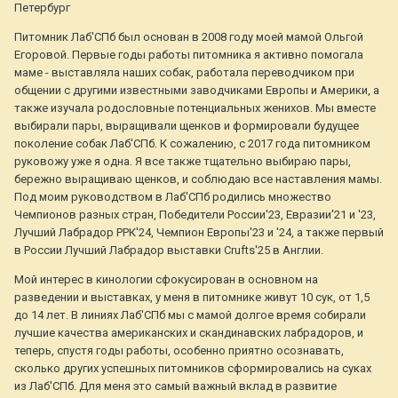
Петербург
Питомник Лаб'СПб был основан в 2008 году моей мамой Ольгой
Егоровой. Первые годы работы питомника я активно помогала
маме - выставляла наших собак, работала переводчиком при
общении с другими известными заводчиками Европы и Америки, а
также изучала родословные потенциальных женихов. Мы вместе
выбирали пары, выращивали щенков и формировали будущее
поколение собак Лаб'СПб. К сожалению, с 2017 года питомником
руковожу уже я одна. Я все также тщательно выбираю пары,
бережно выращиваю щенков, и соблюдаю все наставления мамы.
Под моим руководством в Лаб'СПб родились множество
Чемпионов разных стран, Победители России'23, Евразии'21 и '23,
Лучший Лабрадор РРК'24, Чемпион Европы'23 и '24, а также первый
в России Лучший Лабрадор выставки Crufts'25 в Англии.
Мой интерес в кинологии сфокусирован в основном на
разведении и выставках, у меня в питомнике живут 10 сук, от 1,5
до 14 лет. В линиях Лаб'СПб мы с мамой долгое время собирали
лучшие качества американских и скандинавских лабрадоров, и
теперь, спустя годы работы, особенно приятно осознавать,
сколько других успешных питомников сформировались на суках
из Лаб'СПб. Для меня это самый важный вклад в развитие