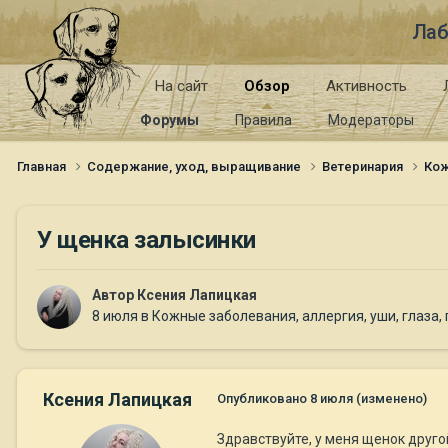
Лаб
На сайт
Обзор
Активность
Форумы
Правила
Модераторы
Главная
Содержание, уход, выращивание
Ветеринария
Кож
У щенка залысинки
Автор
Ксения Лапицкая
8 июля
в
Кожные заболевания, аллергия, уши, глаза,
Ксения Лапицкая
Опубликовано
8 июля
(изменено)
Здравствуйте, у меня щенок друго