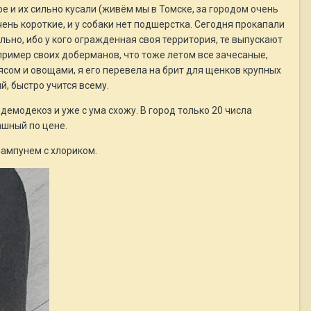
е и их сильно кусали (живём мы в Томске, за городом очень
чень короткие, и у собаки нет подшерстка. Сегодня прокапали
ально, ибо у кого огражденная своя территория, те выпускают
 пример своих доберманов, что тоже летом все зачесаные,
ясом и овощами, я его перевела на брит для щенков крупных
ий, быстро учится всему.
демодекоз и уже с ума схожу. В город только 20 числа
ашный по цене.
шампунем с хлориком.