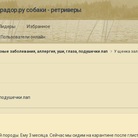
радор.ру собаки - ретриверы
Лидеры
Избранное
Пользователи онлайн
ные заболевания, аллергия, уши, глаза, подушечки лап
У щенка за
 подушечки лап
й породы. Ему 3 месяца. Сейчас мы сидим на карантине после глист