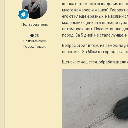
щенка есть место выпадения шерст
много комаров и мошек). Говорят 
его от клещей разных, на всякий с
маленьких щенков в вольере гулят
Пользователи.
потом проходит. Посоветовала дав
пород. За 5 дней не стало лучше, 
23
Пол:
Женский
Вопрос стоит в том, на самом ли д
Город:
Томск
вернёмся. За 60км от города выз
Щенок не чешется, обрабатывала 