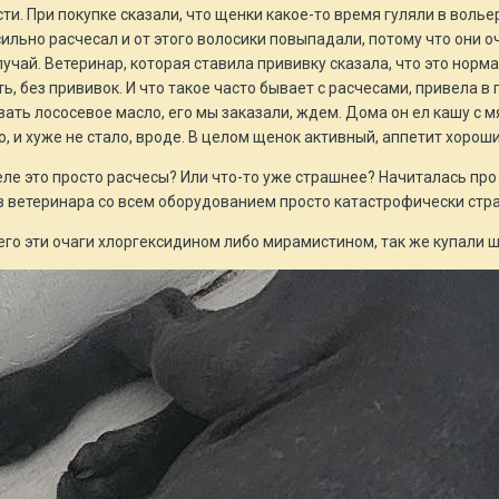
и. При покупке сказали, что щенки какое-то время гуляли в вольер
сильно расчесал и от этого волосики повыпадали, потому что они о
лучай. Ветеринар, которая ставила прививку сказала, что это норм
ь, без прививок. И что такое часто бывает с расчесами, привела в
ать лососевое масло, его мы заказали, ждем. Дома он ел кашу с м
но, и хуже не стало, вроде. В целом щенок активный, аппетит хорош
еле это просто расчесы? Или что-то уже страшнее? Начиталась про 
ов ветеринара со всем оборудованием просто катастрофически стр
его эти очаги хлоргексидином либо мирамистином, так же купали 