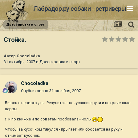
Лабрадор.ру собаки - ретриверы
Дрессировка и спорт
Стойка.
Автор
Chocoladka
31 октября, 2007
в
Дрессировка и спорт
Chocoladka
Опубликовано
31 октября, 2007
Бьюсь с первого дня. Результат - покусанные руки и потраченные
нервы.
Я и по книжке и по советам пробовала - ноль
Чтобы за кусочком тянулся - прыгает или бросается на руку и
отнимает кусочек.